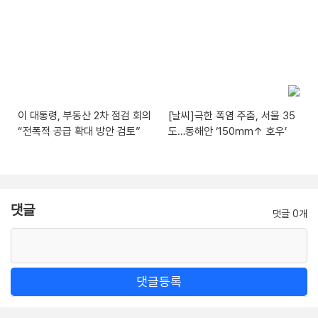
이 대통령, 부동산 2차 점검 회의
[날씨]극한 폭염 주춤, 서울 35
“전폭적 공급 확대 방안 검토”
도…동해안 ‘150mm↑ 호우’
댓글
댓글 0개
댓글등록