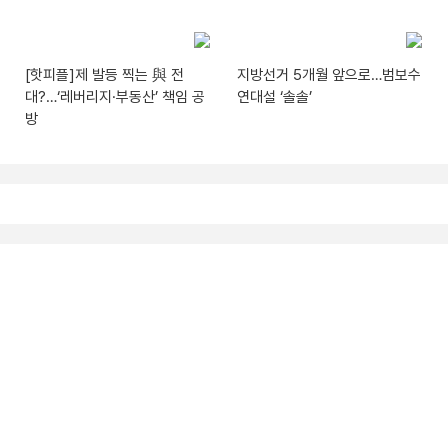
[핫피플]제 발등 찍는 與 전
지방선거 5개월 앞으로…범보수
대?…‘레버리지·부동산’ 책임 공
연대설 ‘솔솔’
방