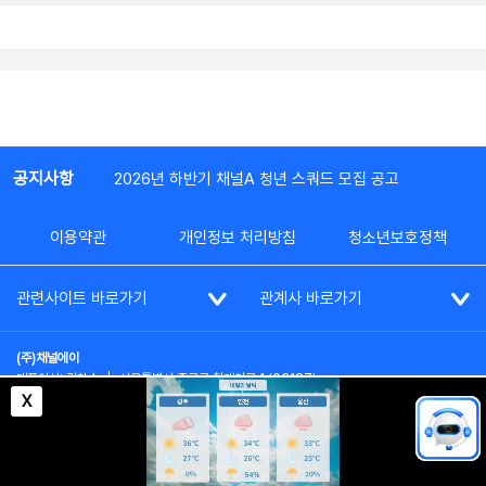
공지사항
2026년 하반기 채널A 청년 스쿼드 모집 공고
이용약관
개인정보 처리방침
청소년보호정책
관련사이트 바로가기
관계사 바로가기
(주)채널에이
대표이사: 김차수
|
서울특별시 종로구 청계천로 1 (03187)
부가통신사업신고: 022357호
|
사업자등록번호: 101-86-62787
X
대표전화: (02)2020-3114
|
시청자상담실: (02)2020-3100
통신판매업신고: 제2012-서울종로-0195호
COPYRIGHT(c) SINCE 2023,
CHANNEL A
ALL RIGHTS RESERVED.