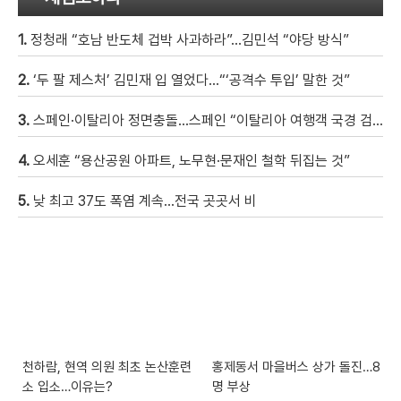
1.
정청래 “호남 반도체 겁박 사과하라”…김민석 “야당 방식”
2.
‘두 팔 제스처’ 김민재 입 열었다…“‘공격수 투입’ 말한 것”
3.
스페인·이탈리아 정면충돌…스페인 “이탈리아 여행객 국경 검문할 것”
4.
오세훈 “용산공원 아파트, 노무현·문재인 철학 뒤집는 것”
5.
낮 최고 37도 폭염 계속…전국 곳곳서 비
천하람, 현역 의원 최초 논산훈련
홍제동서 마을버스 상가 돌진…8
소 입소…이유는?
명 부상