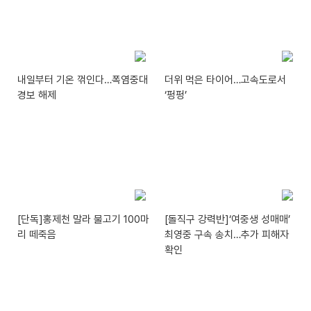
내일부터 기온 꺾인다…폭염중대
더위 먹은 타이어…고속도로서
경보 해제
‘펑펑’
[단독]홍제천 말라 물고기 100마
[돌직구 강력반]‘여중생 성매매’
리 떼죽음
최영중 구속 송치…추가 피해자
확인