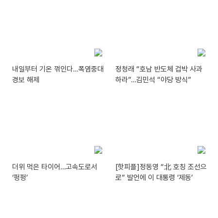
내일부터 기온 꺾인다…폭염중대
정청래 “호남 반도체 겁박 사과
경보 해제
하라”…김민석 “야당 방식”
더위 먹은 타이어…고속도로서
[핫피플]정동영 “北 호칭 조선으
‘펑펑’
로” 발언에 이 대통령 ‘제동’