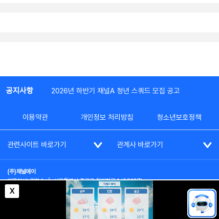
공지사항
2026년 하반기 채널A 청년 스쿼드 모집 공고
이용약관
개인정보 처리방침
청소년보호정책
관련사이트 바로가기
관계사 바로가기
(주)채널에이
대표이사: 김차수
|
서울특별시 종로구 청계천로 1 (03187)
부가통신사업신고: 022357호
|
사업자등록번호: 101-86-62787
X
대표전화: (02)2020-3114
|
시청자상담실: (02)2020-3100
통신판매업신고: 제2012-서울종로-0195호
COPYRIGHT(c) SINCE 2023,
CHANNEL A
ALL RIGHTS RESERVED.