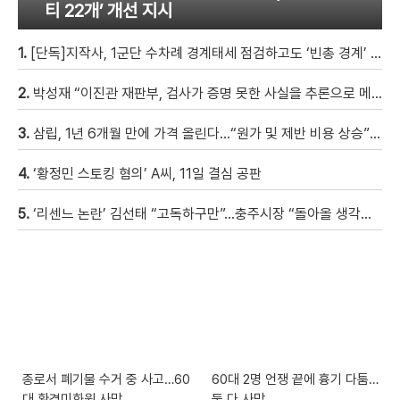
티 22개’ 개선 지시
1.
[단독]지작사, 1군단 수차례 경계태세 점검하고도 ‘빈총 경계’ 몰랐다
2.
박성재 “이진관 재판부, 검사가 증명 못한 사실을 추론으로 메꿔” [현장영상]
3.
삼립, 1년 6개월 만에 가격 올린다…“원가 및 제반 비용 상승” [자막뉴스]
4.
‘황정민 스토킹 혐의’ A씨, 11일 결심 공판
5.
‘리센느 논란’ 김선태 “고독하구만”…충주시장 “돌아올 생각은?”
종로서 폐기물 수거 중 사고…60
60대 2명 언쟁 끝에 흉기 다툼…
대 환경미화원 사망
둘 다 사망