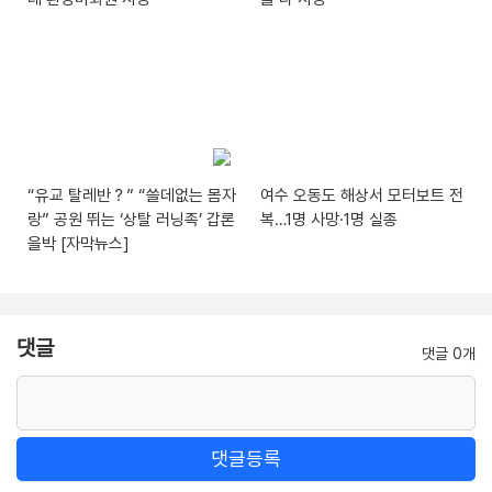
“유교 탈레반？” “쓸데없는 몸자
여수 오동도 해상서 모터보트 전
랑” 공원 뛰는 ‘상탈 러닝족’ 갑론
복…1명 사망·1명 실종
을박 [자막뉴스]
댓글
댓글 0개
댓글등록