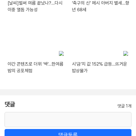
[날씨]벌써 여름 끝났나?…다시
‘축구의 신’ 메시 아버지 별세…향
이중 열돔 가능성
년 68세
야간 콘텐츠로 더위 ‘싹’…한여름
시‘금’치 값 152% 급등…뜨거운
밤의 공포체험
밥상물가
댓글
댓글 1개
댓글등록