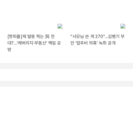
[핫피플]제 발등 찍는 與 전
“사모님 쓴 게 270”…김병기 부
대?…‘레버리지·부동산’ 책임 공
인 ‘업추비 의혹’ 녹취 공개
방