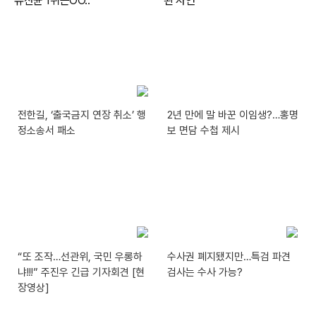
전한길, ‘출국금지 연장 취소’ 행
2년 만에 말 바꾼 이임생?…홍명
정소송서 패소
보 면담 수첩 제시
“또 조작…선관위, 국민 우롱하
수사권 폐지됐지만…특검 파견
냐!!!” 주진우 긴급 기자회견 [현
검사는 수사 가능?
장영상]