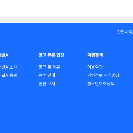
고
관련사이
채널A
광고·큐톤·협찬
약관정책
채널A 소개
광고 및 제휴
이용약관
채널A 홍보
큐톤 안내
개인정보 처리방침
협찬 고지
청소년보호정책