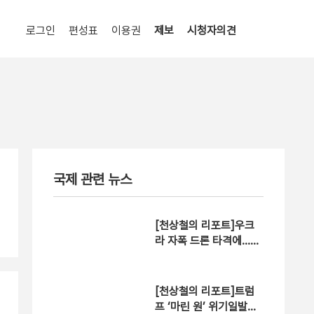
로그인
편성표
이용권
제보
시청자의견
국제 관련 뉴스
[천상철의 리포트]우크
라 자폭 드론 타격에…러
유조차 ‘활활’
[천상철의 리포트]트럼
프 ‘마린 원’ 위기일발…