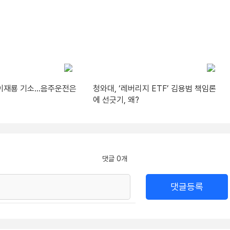
’ 이재룡 기소…음주운전은
청와대, ‘레버리지 ETF’ 김용범 책임론
에 선긋기, 왜?
댓글 0개
댓글등록