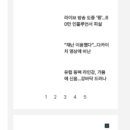
충돌 위험 조사 착수
라이브 방송 도중 ‘펑’…6
0만 인플루언서 피살
“재난 이용했다”…다카이
치 영상에 비난
유럽 동맥 라인강, 가뭄
에 신음…강바닥 드러나
1
2
3
4
5