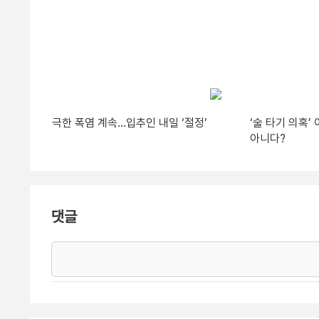
극한 폭염 계속…입추인 내일 ‘절정’
‘술 타기 의혹
아니다?
댓글