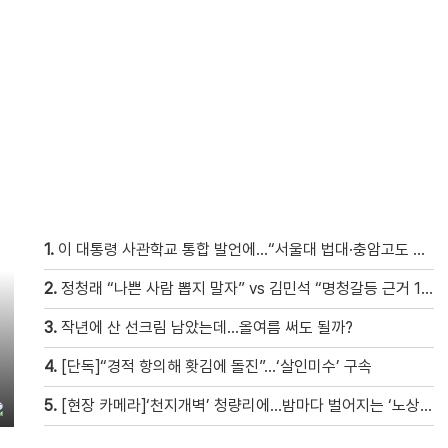
1.
이 대통령 사관학교 통합 발언에…“서울대 법대·충암고도 없애나”
2.
정청래 “나쁜 사람 뽑지 말자” vs 김민석 “명청갈등 근거 10개”
3.
작년에 산 선크림 남았는데…올여름 써도 될까?
4.
[단독]“경적 항의해 홧김에 돌진”…‘살인미수’ 구속
5.
[현장 카메라]‘천지개벽’ 청량리에…밤마다 벌어지는 ‘노상방뇨 전쟁’