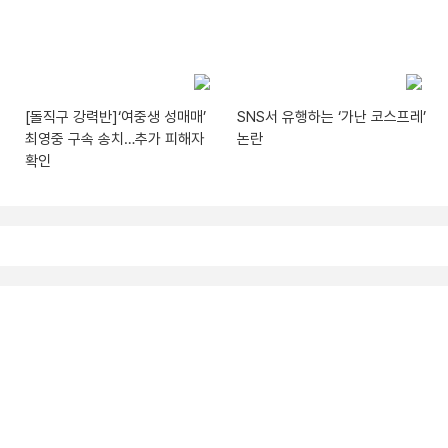
[돌직구 강력반]‘여중생 성매매’
SNS서 유행하는 ‘가난 코스프레’
최영중 구속 송치…추가 피해자
논란
확인