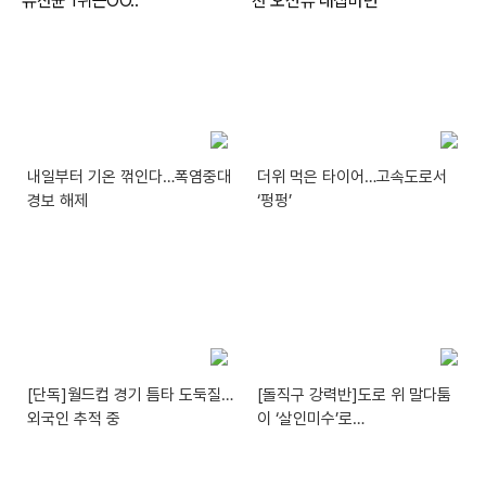
내일부터 기온 꺾인다…폭염중대
더위 먹은 타이어…고속도로서
경보 해제
‘펑펑’
[단독]월드컵 경기 틈타 도둑질…
[돌직구 강력반]도로 위 말다툼
외국인 추적 중
이 ‘살인미수’로…