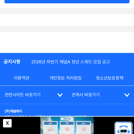
공지사항
2026년 하반기 채널A 청년 스쿼드 모집 공고
이용약관
개인정보 처리방침
청소년보호정책
관련사이트 바로가기
관계사 바로가기
(주)채널에이
대표이사: 김차수
|
서울특별시 종로구 청계천로 1 (03187)
부가통신사업신고: 022357호
|
사업자등록번호: 101-86-62787
X
대표전화: (02)2020-3114
|
시청자상담실: (02)2020-3100
통신판매업신고: 제2012-서울종로-0195호