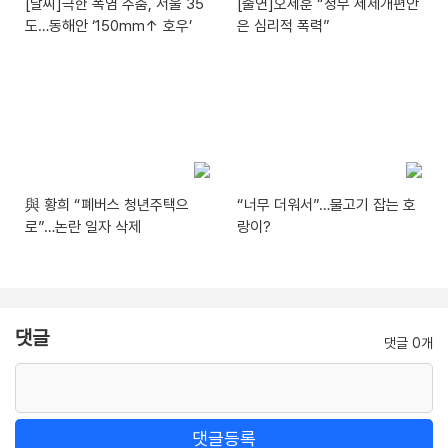
[날씨]극한 폭염 주춤, 서울 35
[출연]오세훈 “정부 세제개편안
도…동해안 ‘150mm↑ 호우’
은 심리적 폭력”
與 황희 “폐버스 청년주택으
“너무 더워서”…물고기 잡는 호
로”…논란 일자 삭제
랑이?
댓글
댓글 0개
댓글등록