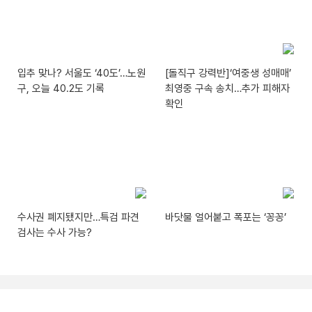
입추 맞나? 서울도 ‘40도’…노원
[돌직구 강력반]‘여중생 성매매’
구, 오늘 40.2도 기록
최영중 구속 송치…추가 피해자
확인
수사권 폐지됐지만…특검 파견
바닷물 얼어붙고 폭포는 ‘꽁꽁’
검사는 수사 가능?