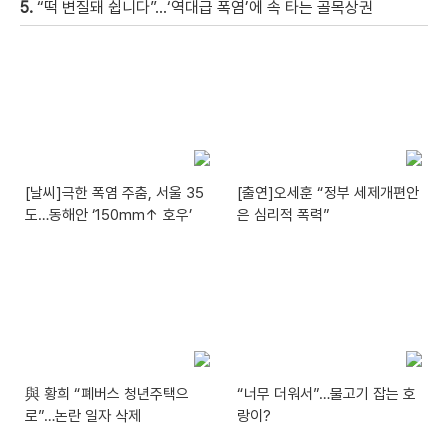
5.
“떡 변질돼 쉽니다”…‘역대급 폭염’에 속 타는 골목상권
[날씨]극한 폭염 주춤, 서울 35
[출연]오세훈 “정부 세제개편안
도…동해안 ‘150mm↑ 호우’
은 심리적 폭력”
與 황희 “폐버스 청년주택으
“너무 더워서”…물고기 잡는 호
로”…논란 일자 삭제
랑이?