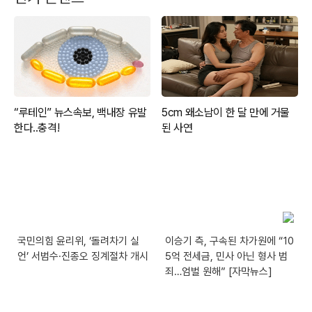
국민의힘 윤리위, ‘돌려차기 실
이승기 측, 구속된 차가원에 “10
언’ 서범수·진종오 징계절차 개시
5억 전세금, 민사 아닌 형사 범
죄…엄벌 원해” [자막뉴스]