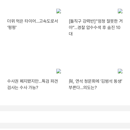
더위 먹은 타이어…고속도로서
[돌직구 강력반]“엄청 잘못한 거
‘펑펑’
야”…경찰 압수수색 후 숨진 10
대
수사권 폐지됐지만…특검 파견
與, 연석 청문회에 ‘김범석 동생’
검사는 수사 가능?
부른다…의도는?