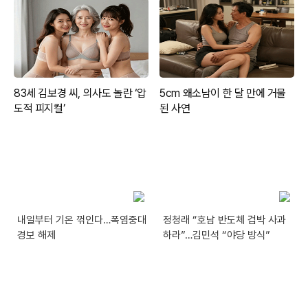
내일부터 기온 꺾인다…폭염중대
정청래 “호남 반도체 겁박 사과
경보 해제
하라”…김민석 “야당 방식”