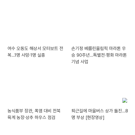
여수 오동도 해상서 모터보트 전
손기정 베를린올림픽 마라톤 우
복…1명 사망·1명 실종
승 90주년…특별전·평화 마라톤
기념 사업
농식품부 장관, 폭염 대비 전북
퇴근길에 마을버스 상가 돌진…8
육계 농장·상추 하우스 점검
명 부상 [현장영상]