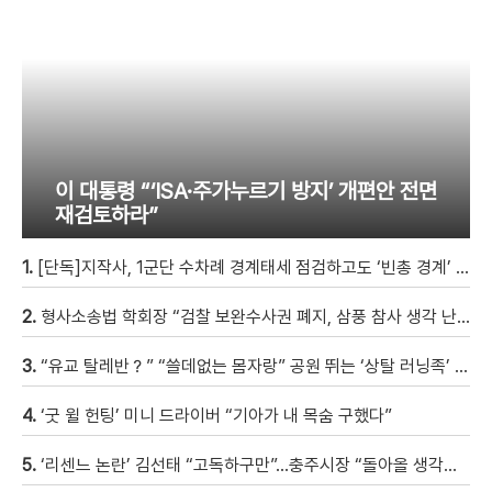
이 대통령 “‘ISA·주가누르기 방지’ 개편안 전면
재검토하라”
1.
[단독]지작사, 1군단 수차례 경계태세 점검하고도 ‘빈총 경계’ 몰랐다
2.
형사소송법 학회장 “검찰 보완수사권 폐지, 삼풍 참사 생각 난다” [현장영상]
3.
“유교 탈레반？” “쓸데없는 몸자랑” 공원 뛰는 ‘상탈 러닝족’ 갑론을박 [자막뉴스]
4.
‘굿 윌 헌팅’ 미니 드라이버 “기아가 내 목숨 구했다”
5.
‘리센느 논란’ 김선태 “고독하구만”…충주시장 “돌아올 생각은?”