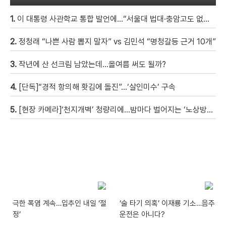
1.
이 대통령 사관학교 통합 발언에…“서울대 법대·충암고도 없애나”
2.
정청래 “나쁜 사람 뽑지 말자” vs 김민석 “명청갈등 근거 10개”
3.
작년에 산 선크림 남았는데…올여름 써도 될까?
4.
[단독]“경적 항의해 홧김에 돌진”…‘살인미수’ 구속
5.
[현장 카메라]‘천지개벽’ 청량리에…밤마다 벌어지는 ‘노상방뇨 전쟁’
극한 폭염 계속…입추인 내일 ‘절
‘술 타기 의혹’ 이재룡 기소…음주
정’
운전은 아니다?