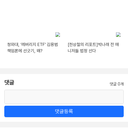
청와대, ‘레버리지 ETF’ 김용범
[천상철의 리포트]박나래 전 매
책임론에 선긋기, 왜?
니저들 법정 선다
댓글
댓글 0개
댓글등록