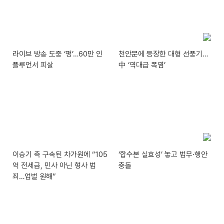
라이브 방송 도중 ‘펑’…60만 인
천안문에 등장한 대형 선풍기…
플루언서 피살
中 ‘역대급 폭염’
이승기 측 구속된 차가원에 “105
‘합수본 실효성’ 놓고 법무·행안
억 전세금, 민사 아닌 형사 범
충돌
죄…엄벌 원해”