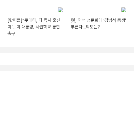
[핫피플]“쿠데타, 다 육사 출신
與, 연석 청문회에 ‘김범석 동생’
이”…이 대통령, 사관학교 통합
부른다…의도는?
촉구