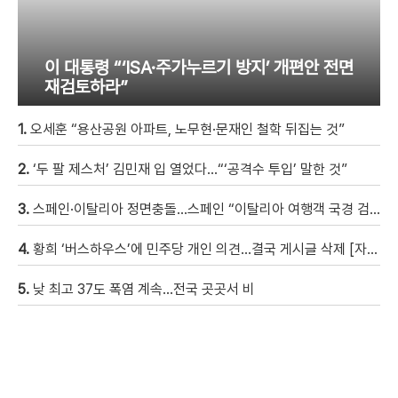
이 대통령 “‘ISA·주가누르기 방지’ 개편안 전면
재검토하라”
1.
오세훈 “용산공원 아파트, 노무현·문재인 철학 뒤집는 것”
2.
‘두 팔 제스처’ 김민재 입 열었다…“‘공격수 투입’ 말한 것”
3.
스페인·이탈리아 정면충돌…스페인 “이탈리아 여행객 국경 검문할 것”
4.
황희 ‘버스하우스’에 민주당 개인 의견…결국 게시글 삭제 [자막뉴스]
5.
낮 최고 37도 폭염 계속…전국 곳곳서 비