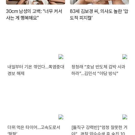
내일부터 기온 꺾인다…폭염중대
정청래 “호남 반도체 겁박 사과
경보 해제
하라”…김민석 “야당 방식”
더위 먹은 타이어…고속도로서
[돌직구 강력반]“엄청 잘못한 거
‘펑펑’
야”…경찰 압수수색 후 숨진 10