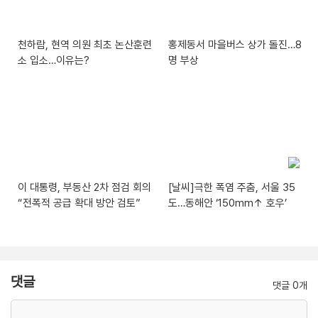
천하람, 현역 의원 최초 논산훈련
홍제동서 마을버스 상가 돌진…8
소 입소…이유는?
명 부상
이 대통령, 부동산 2차 점검 회의
[날씨]극한 폭염 주춤, 서울 35
“전폭적 공급 확대 방안 검토”
도…동해안 ‘150mm↑ 호우’
댓글
댓글 0개