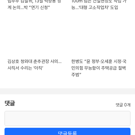
법무부 감찰위, 13일 박상용 징
100m 넘는 건설현장도 작업 가
계 논의…박 “연기 신청”
능…‘대형 고소작업차’ 도입
김상호 청와대 춘추관장 사의…
한병도 “윤 정부·오세훈 시정·국
사직서 수리는 ‘아직’
민의힘 무능함이 주택공급 절벽
주범”
댓글
댓글 0개
댓글등록