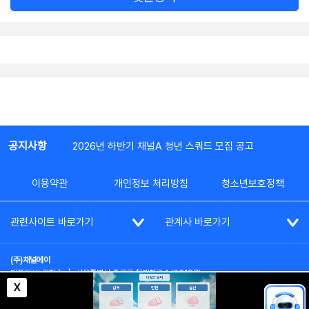
공지사항
2026년 하반기 채널A 청년 스쿼드 모집 공고
이용약관
개인정보 처리방침
청소년보호정책
관련사이트 바로가기
관계사 바로가기
(주)채널에이
대표이사: 김차수
|
서울특별시 종로구 청계천로 1 (03187)
부가통신사업신고: 022357호
|
사업자등록번호: 101-86-62787
X
대표전화: (02)2020-3114
|
시청자상담실: (02)2020-3100