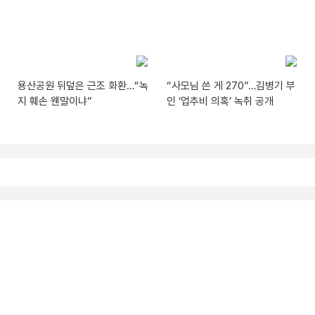
용산공원 뒤덮은 근조 화환…“녹
“사모님 쓴 게 270”…김병기 부
지 훼손 웬말이냐”
인 ‘업추비 의혹’ 녹취 공개