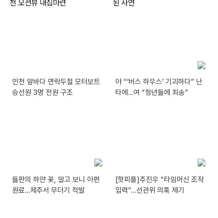
인천 앞바다 연락두절 모터보트
야 “‘버스 하우스’ 기괴하다” 난
승선원 3명 전원 구조
타에…여 “청년들에 죄송”
들판의 하얀 꽃, 알고 보니 아편
[핫피플]주진우 “타임머신 조작
원료…제주서 무더기 적발
입력”…선관위 의혹 제기