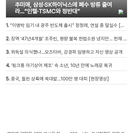
추미애, 삼성·SK하이닉스에 폐수 방류 줄여
라…“인텔·TSMC와 정반대”
1.
“이명박 임기 내 광주 반도체 출시” 정청래, 연설 중 말실수 [현장영상]
2.
징역 ‘47년4개월’ 조주빈, 형량 불복 헌법소원 냈지만… 헌재 “합헌”
3.
위독설 의식했나…모즈타바, 강경파 임명하고 자신 영상 공개
4.
‘핑크퐁 아기상어 체조’ 속 소년, 10년 만에 노래로 복귀
5.
중국, 돌핀 상륙에 쑥대밭…100만 명 대피 [현장영상]