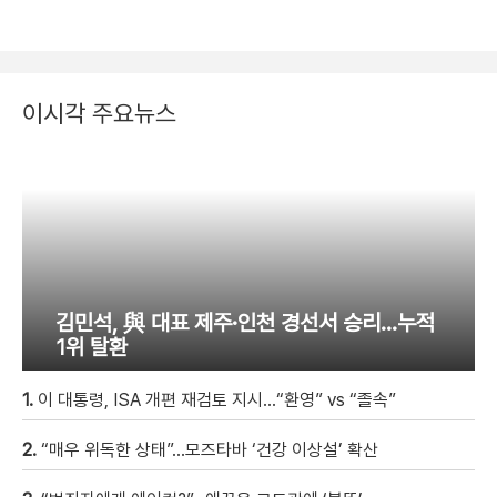
이시각 주요뉴스
김민석, 與 대표 제주·인천 경선서 승리…누적
1위 탈환
1.
이 대통령, ISA 개편 재검토 지시…“환영” vs “졸속”
2.
“매우 위독한 상태”…모즈타바 ‘건강 이상설’ 확산