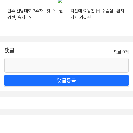
민주 전당대회 2주차…첫 수도권
지진에 요동친 日 수술실…환자
경선, 승자는?
지킨 의료진
댓글
댓글 0개
댓글등록