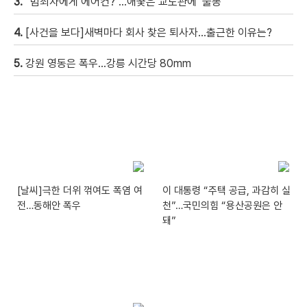
3.
“범죄자에게 에어컨?”…애꿎은 교도관에 ‘불똥’
4.
[사건을 보다]새벽마다 회사 찾은 퇴사자…출근한 이유는?
5.
강원 영동은 폭우…강릉 시간당 80mm
[날씨]극한 더위 꺾여도 폭염 여
이 대통령 “주택 공급, 과감히 실
전…동해안 폭우
천”…국민의힘 “용산공원은 안
돼”