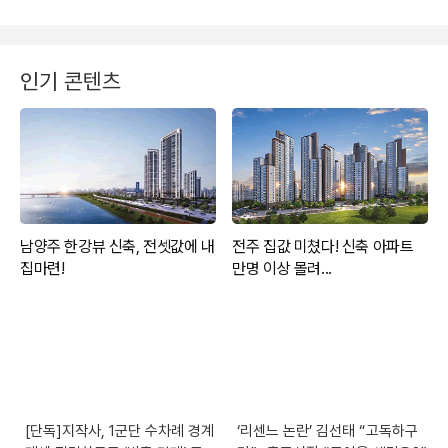
인기 콘텐츠
[단독]지작사, 1군단 수차례 경계
‘리센느 논란’ 김선태 “고독하구