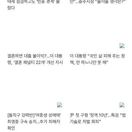
태세 점검하고도 ‘빈총 경계’ 몰
만”…충주시장 “돌아올 생각은?”
랐다
결혼하면 대출 불이익?…이 대통
이 대통령 “국민 삶 피해 주는 정
령, ‘결혼 페널티 22개’ 개선 지시
책, 안 하느니만 못 해”
[돌직구 강력반]‘여중생 성매매’
尹 첫 구형 ‘징역 10년’…특검 “법
최영중 구속 송치…추가 피해자
기술로 처벌 회피”
확인