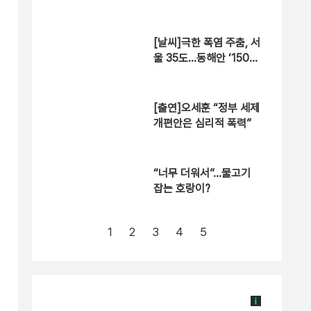
[날씨]극한 폭염 주춤, 서
울 35도…동해안 ‘150m
m↑ 호우’
[출연]오세훈 “정부 세제
개편안은 심리적 폭력”
“너무 더워서”…물고기
잡는 호랑이?
1
2
3
4
5