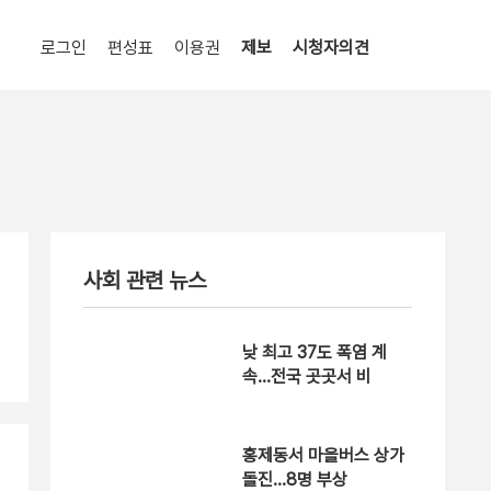
로그인
편성표
이용권
제보
시청자의견
사회 관련 뉴스
낮 최고 37도 폭염 계
속…전국 곳곳서 비
홍제동서 마을버스 상가
돌진…8명 부상