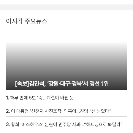
이시각 주요뉴스
[속보]김민석, ‘강원·대구·경북’서 경선 1위
1.
하루 만에 5도 ‘뚝’…계절이 바뀐 듯
2.
이 대통령 ‘신천지 사진조작’ 의혹에…친명 “선 넘었다”
3.
황희 ‘버스하우스’ 논란에 민주당 사과…“해프닝으로 봐달라”