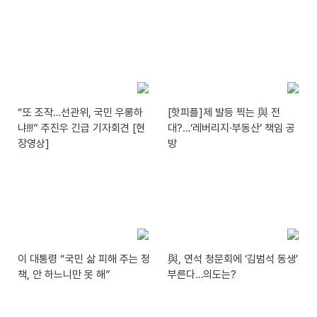
“또 조작…선관위, 국민 우롱하
[핫피플]제 발등 찍는 與 전
냐!!!” 주진우 긴급 기자회견 [현
대?…‘레버리지·부동산’ 책임 공
장영상]
방
이 대통령 “국민 삶 피해 주는 정
與, 연석 청문회에 ‘김범석 동생’
책, 안 하느니만 못 해”
부른다…의도는?