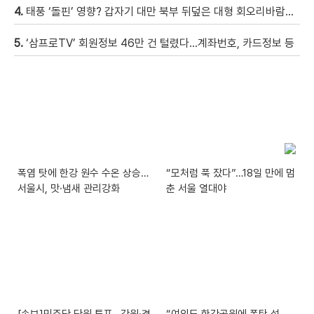
4.
태풍 ‘돌핀’ 영향? 갑자기 대만 북부 뒤덮은 대형 회오리바람…먼지 다 빨아들여 [현장영상]
5.
‘삼프로TV’ 회원정보 46만 건 털렸다…계좌번호, 카드정보 등
폭염 탓에 한강 원수 수온 상승…
“모처럼 푹 잤다”…18일 만에 멈
서울시, 맛·냄새 관리강화
춘 서울 열대야
[속보]민주당 당원 투표…강원·경
“여의도 한강공원에 폭탄 설