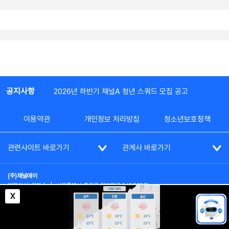
공지사항
2026년 하반기 채널A 청년 스쿼드 모집 공고
이용약관
개인정보 처리방침
청소년보호정책
관련사이트 바로가기
관계사 바로가기
(주)채널에이
대표이사: 김차수
|
서울특별시 종로구 청계천로 1 (03187)
부가통신사업신고: 022357호
|
사업자등록번호: 101-86-62787
X
대표전화: (02)2020-3114
|
시청자상담실: (02)2020-3100
통신판매업신고: 제2012-서울종로-0195호
COPYRIGHT(c) SINCE 2023,
CHANNEL A
ALL RIGHTS RESERVED.