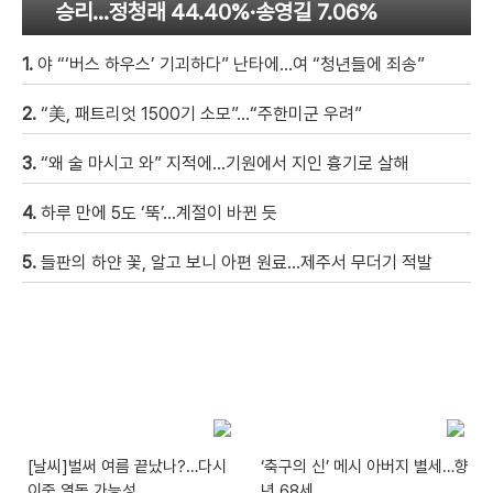
승리…정청래 44.40%·송영길 7.06%
1.
야 “‘버스 하우스’ 기괴하다” 난타에…여 “청년들에 죄송”
2.
“美, 패트리엇 1500기 소모”…“주한미군 우려”
3.
“왜 술 마시고 와” 지적에…기원에서 지인 흉기로 살해
4.
하루 만에 5도 ‘뚝’…계절이 바뀐 듯
5.
들판의 하얀 꽃, 알고 보니 아편 원료…제주서 무더기 적발
[날씨]벌써 여름 끝났나?…다시
‘축구의 신’ 메시 아버지 별세…향
이중 열돔 가능성
년 68세