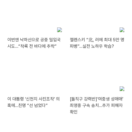
이번엔 낙하산으로 공중 밀입국
젤렌스키 “北, 러에 최대 5만 명
시도…“착륙 전 바다에 추락”
파병”…실전 노하우 학습?
이 대통령 ‘신천지 사진조작’ 의
[돌직구 강력반]‘여중생 성매매’
혹에…친명 “선 넘었다”
최영중 구속 송치…추가 피해자
확인