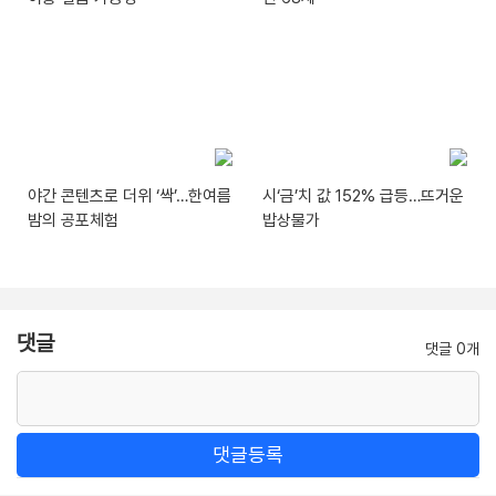
야간 콘텐츠로 더위 ‘싹’…한여름
시‘금’치 값 152% 급등…뜨거운
밤의 공포체험
밥상물가
댓글
댓글 0개
댓글등록