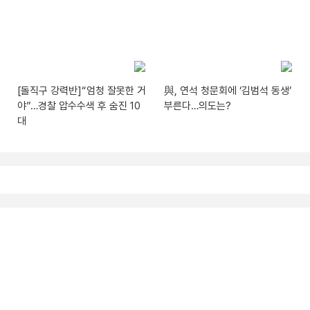
[돌직구 강력반]“엄청 잘못한 거
與, 연석 청문회에 ‘김범석 동생’
야”…경찰 압수수색 후 숨진 10
부른다…의도는?
대