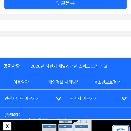
댓글등록
공지사항
2026년 하반기 채널A 청년 스쿼드 모집 공고
이용약관
개인정보 처리방침
청소년보호정책
관련사이트 바로가기
관계사 바로가기
(주)채널에이
대표이사: 김차수
|
서울특별시 종로구 청계천로 1 (03187)
부가통신사업신고: 022357호
|
사업자등록번호: 101-86-62787
X