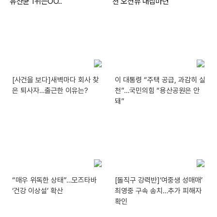
[사건을 보다]새벽마다 회사 찾
이 대통령 “주택 공급, 과감히 실
은 퇴사자…출근한 이유는?
천”…국민의힘 “용산공원은 안
돼”
“매우 위독한 상태”…모즈타바
[돌직구 강력반]‘여중생 성매매’
‘건강 이상설’ 확산
최영중 구속 송치…추가 피해자
확인