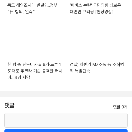
독도 해양조사에 반발?…정부
‘폐버스 논란’ 국민의힘 최보윤
“日 항의, 일축”
대변인 브리핑 [현장영상]
한 밤 중 탄도미사일 6기·드론 1
경찰, 하반기 MZ조폭 등 조직범
51대로 우크라 기습 공격한 러시
죄 특별단속
아…4명 사망
댓글
댓글 0개