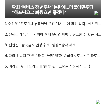
황희 ‘폐버스 청년주택’ 논란에…더불어민주당
“해프닝으로 봐줬으면 좋겠다”
1.
주진우 “오후 1시 투표율을 오전 11시 반에 미리 입력…선관위 ‘타임머신 조작‘” [현장영상]
2.
젤렌스키 “北, 러시아에 최대 5만명 파병 결정…한국, 방공 지원해달라”
3.
전한길, ‘출국금지 연장 취소’ 행정소송서 패소
4.
다리 건너다 “으악” 태풍 ‘돌핀’ 영향, 중국에서도…높은 파도에 휩쓸려 9세 아이 실종 [현장영상]
5.
이강인, AT마드리드에 ‘한식’ 쐈다…오늘 서울서 입단식