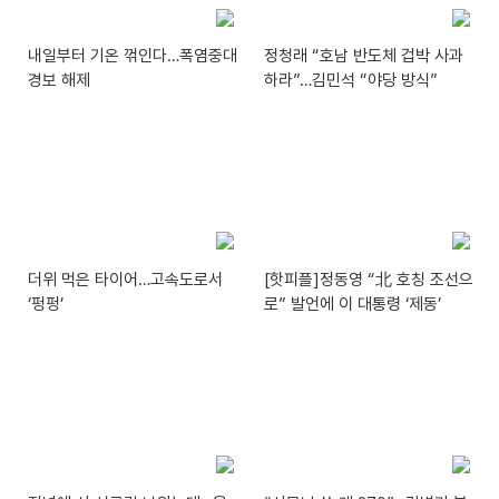
내일부터 기온 꺾인다…폭염중대
정청래 “호남 반도체 겁박 사과
경보 해제
하라”…김민석 “야당 방식”
더위 먹은 타이어…고속도로서
[핫피플]정동영 “北 호칭 조선으
‘펑펑’
로” 발언에 이 대통령 ‘제동’