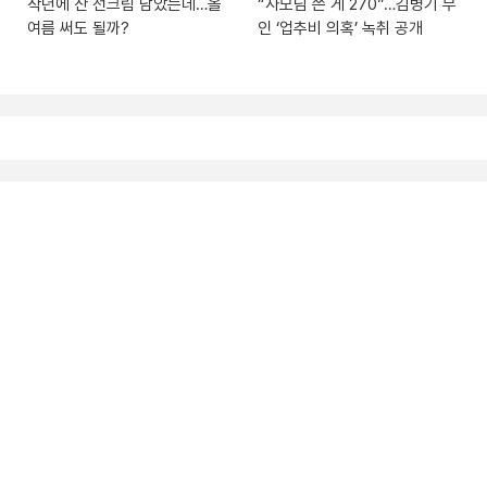
작년에 산 선크림 남았는데…올
“사모님 쓴 게 270”…김병기 부
여름 써도 될까?
인 ‘업추비 의혹’ 녹취 공개