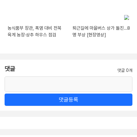
농식품부 장관, 폭염 대비 전북
퇴근길에 마을버스 상가 돌진…8
육계 농장·상추 하우스 점검
명 부상 [현장영상]
댓글
댓글 0개
댓글등록