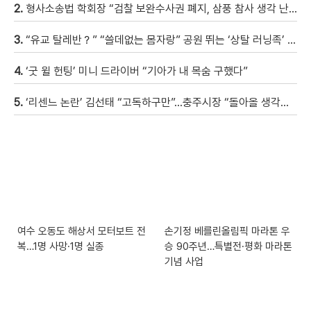
2.
형사소송법 학회장 “검찰 보완수사권 폐지, 삼풍 참사 생각 난다” [현장영상]
3.
“유교 탈레반？” “쓸데없는 몸자랑” 공원 뛰는 ‘상탈 러닝족’ 갑론을박 [자막뉴스]
4.
‘굿 윌 헌팅’ 미니 드라이버 “기아가 내 목숨 구했다”
5.
‘리센느 논란’ 김선태 “고독하구만”…충주시장 “돌아올 생각은?”
여수 오동도 해상서 모터보트 전
손기정 베를린올림픽 마라톤 우
복…1명 사망·1명 실종
승 90주년…특별전·평화 마라톤
기념 사업