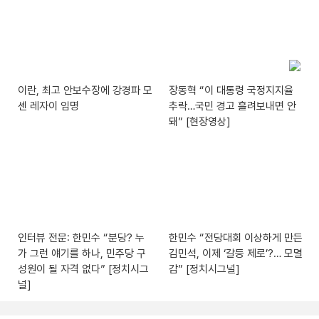
이란, 최고 안보수장에 강경파 모
장동혁 “이 대통령 국정지지율
센 레자이 임명
추락…국민 경고 흘려보내면 안
돼” [현장영상]
인터뷰 전문: 한민수 “분당? 누
한민수 “전당대회 이상하게 만든
가 그런 얘기를 하나, 민주당 구
김민석, 이제 ‘갈등 제로’?… 모멸
성원이 될 자격 없다” [정치시그
감” [정치시그널]
널]