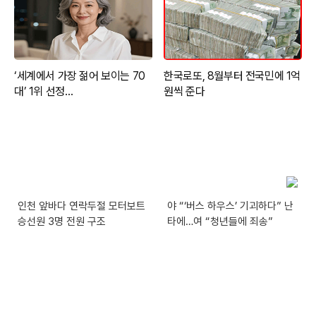
인천 앞바다 연락두절 모터보트
야 “‘버스 하우스’ 기괴하다” 난
승선원 3명 전원 구조
타에…여 “청년들에 죄송”