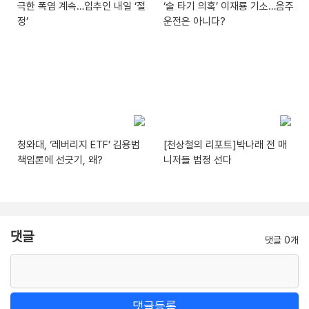
극한 폭염 계속…입추인 내일 ‘절
‘술 타기 의혹’ 이재룡 기소…음주
정’
운전은 아니다?
청와대, ‘레버리지 ETF’ 김용범
[천상철의 리포트]박나래 전 매
책임론에 선긋기, 왜?
니저들 법정 선다
댓글
댓글 0개
댓글등록