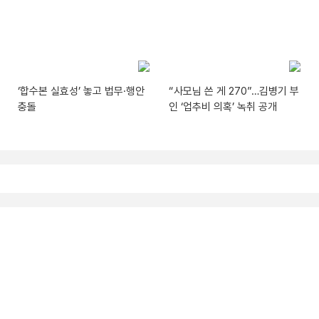
‘합수본 실효성’ 놓고 법무·행안
“사모님 쓴 게 270”…김병기 부
충돌
인 ‘업추비 의혹’ 녹취 공개