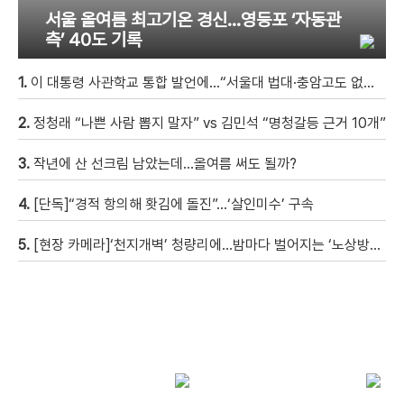
서울 올여름 최고기온 경신…영등포 ‘자동관
측’ 40도 기록
1.
이 대통령 사관학교 통합 발언에…“서울대 법대·충암고도 없애나”
2.
정청래 “나쁜 사람 뽑지 말자” vs 김민석 “명청갈등 근거 10개”
3.
작년에 산 선크림 남았는데…올여름 써도 될까?
4.
[단독]“경적 항의해 홧김에 돌진”…‘살인미수’ 구속
5.
[현장 카메라]‘천지개벽’ 청량리에…밤마다 벌어지는 ‘노상방뇨 전쟁’