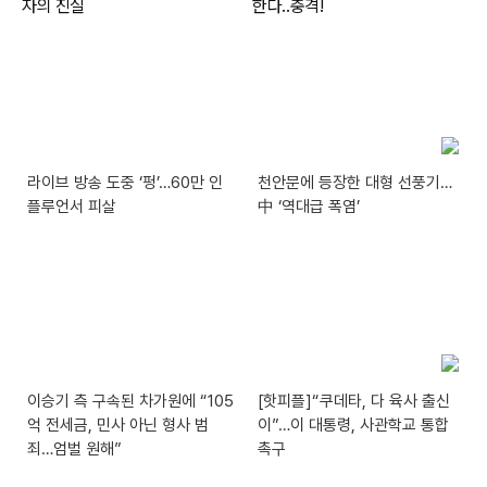
라이브 방송 도중 ‘펑’…60만 인
천안문에 등장한 대형 선풍기…
플루언서 피살
中 ‘역대급 폭염’
이승기 측 구속된 차가원에 “105
[핫피플]“쿠데타, 다 육사 출신
억 전세금, 민사 아닌 형사 범
이”…이 대통령, 사관학교 통합
죄…엄벌 원해”
촉구