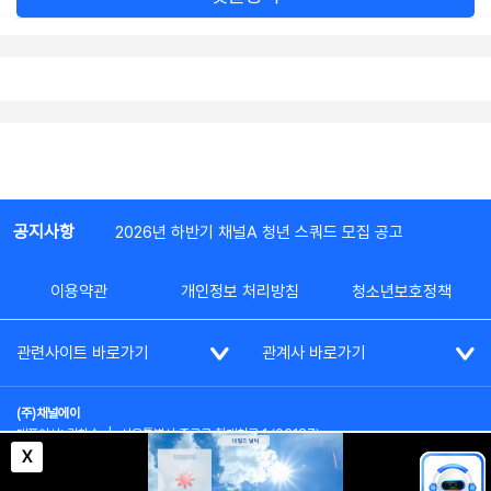
공지사항
2026년 하반기 채널A 청년 스쿼드 모집 공고
이용약관
개인정보 처리방침
청소년보호정책
관련사이트 바로가기
관계사 바로가기
(주)채널에이
대표이사: 김차수
|
서울특별시 종로구 청계천로 1 (03187)
부가통신사업신고: 022357호
|
사업자등록번호: 101-86-62787
X
대표전화: (02)2020-3114
|
시청자상담실: (02)2020-3100