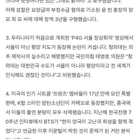
크다며 떳떳하다면 있는 그대로 밝히라"고 요구했습니다.
어제 검찰은 요양급여 부정수급 혐의로 기소된 윤 전 총장의 장
모 최 모 씨에 대해 징역 3년을 구형했습니다.
3. 우리나라가 처음으로 개최한 'P4G 서울 정상회의' 영상에서
서울이 아닌 평양 지도가 등장해 논란이 거셉니다. 청와대는 외
주 제작사의 실수라고 해명했지만 국민의힘 태영호 의원은 "청
와대는 대한민국 수도가 서울이 아니라 평양이라고 전 세계가
인식해도 괜찮단 것이냐"고 비판했습니다.
4. 미국의 인기 시트콤 '프렌즈' 멤버들이 17년 만에 모인 특별
편에, K팝 스타인 방탄소년단이 카메오로 등장했지만, 중국에
서 이들의 출연 분량이 모두 삭제됐습니다. 지난해 한국전쟁 7
0주년 인터뷰에서 BTS가 "한미 양국이 고난과 희생을 함께 겪
었다"고 언급한 이후 미운털이 박힌 것이 문제가 된 거란 분석