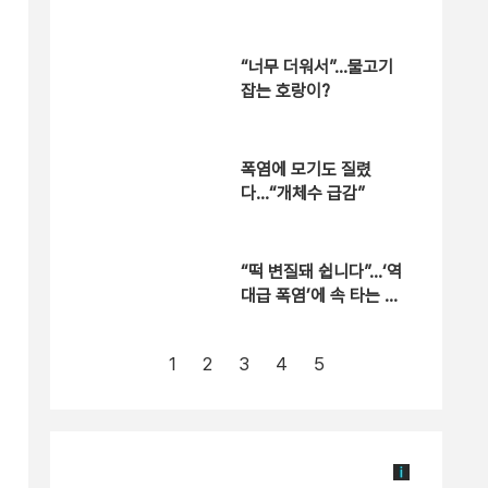
“너무 더워서”…물고기
잡는 호랑이?
폭염에 모기도 질렸
다…“개체수 급감”
“떡 변질돼 쉽니다”…‘역
대급 폭염’에 속 타는 골
목상권
1
2
3
4
5