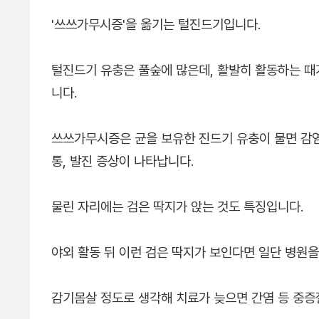
'쓰쓰가무시증'을 옮기는 털진드기입니다.
털진드기 유충은 풀숲에 많은데, 활발히 활동하는 때
니다.
쓰쓰가무시증은 균을 보유한 진드기 유충이 물면 감염
통, 발진 증상이 나타납니다.
물린 자리에는 검은 딱지가 앉는 것도 특징입니다.
야외 활동 뒤 이런 검은 딱지가 보인다면 일단 병원
감기몸살 정도로 생각해 치료가 늦으면 간염 등 중증