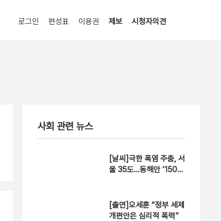
로그인
편성표
이용권
제보
시청자의견
사회 관련 뉴스
[날씨]극한 폭염 주춤, 서
울 35도…동해안 ‘150m
m↑ 호우’
[출연]오세훈 “정부 세제
개편안은 심리적 폭력”