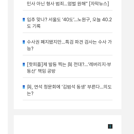
민사 아닌 형사 범죄…엄벌 원해” [자막뉴스]
입추 맞나? 서울도 ‘40도’…노원구, 오늘 40.2
도 기록
수사권 폐지됐지만…특검 파견 검사는 수사 가
능?
[핫피플]제 발등 찍는 與 전대?…‘레버리지·부
동산’ 책임 공방
與, 연석 청문회에 ‘김범석 동생’ 부른다…의도
는?