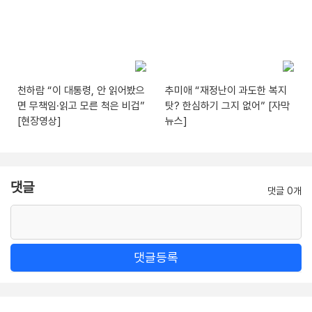
천하람 “이 대통령, 안 읽어봤으
추미애 “재정난이 과도한 복지
면 무책임·읽고 모른 척은 비겁”
탓? 한심하기 그지 없어” [자막
[현장영상]
뉴스]
댓글
댓글 0개
댓글등록