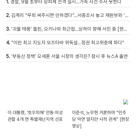
1.
경찰, 9월 초부터 상피제 전격 실시…가족 사건 수사 못한다
2.
김계리 “무죄 써주시면 안하겠다”…서증조사 놓고 재판부와 ‘신경전’ [현장영상]
3.
‘괴물 태풍’ 돌핀, 오키나와 최근접…상하이 향해 서진 중 [현장영상]
4.
“이란 최고 지도자 모즈타바 위독설…정권 최고위층에 파다”
5.
‘부동산 정책’ 오세훈 서울 시장의 생각은? 잠시 후 뉴스A 출연
이 대통령, ‘호우피해’ 안동·의성
이준석, 노무현 거론하며 “민주
관할 4개 면 특별재난지역 선포
당 악연 알지만 사적 관계” [현장
영상]