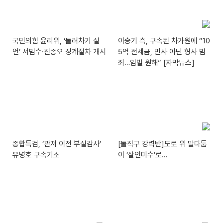
국민의힘 윤리위, ‘돌려차기 실
이승기 측, 구속된 차가원에 “10
언’ 서범수·진종오 징계절차 개시
5억 전세금, 민사 아닌 형사 범
죄…엄벌 원해” [자막뉴스]
종합특검, ‘관저 이전 부실감사’
[돌직구 강력반]도로 위 말다툼
유병호 구속기소
이 ‘살인미수’로…