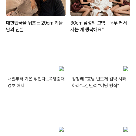
내일부터 기온 꺾인다…폭염중대
정청래 “호남 반도체 겁박 사과
경보 해제
하라”…김민석 “야당 방식”