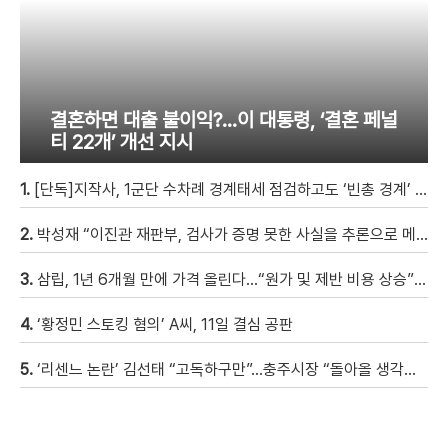
결혼하면 대출 불이익?…이 대통령, ‘결혼 페널
티 22개’ 개선 지시
1.
[단독]지작사, 1군단 수차례 경계태세 점검하고도 ‘빈총 경계’ 몰랐다
2.
박성재 “이진관 재판부, 검사가 증명 못한 사실을 추론으로 메꿔” [현장영상]
3.
삼립, 1년 6개월 만에 가격 올린다…“원가 및 제반 비용 상승” [자막뉴스]
4.
‘황정민 스토킹 혐의’ A씨, 11일 결심 공판
5.
‘리센느 논란’ 김선태 “고독하구만”…충주시장 “돌아올 생각은?”