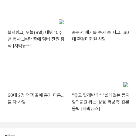
블랙핑크, 오늘(8일) 데뷔 10주
종로서 폐기물 수거 중 사고…60
년 행사…논란 끝에 멤버 전원 참
대 환경미화원 사망
석 [자막뉴스]
60대 2명 언쟁 끝에 흉기 다툼…
“유교 탈레반？” “쓸데없는 몸자
둘 다 사망
랑” 공원 뛰는 ‘상탈 러닝족’ 갑론
을박 [자막뉴스]