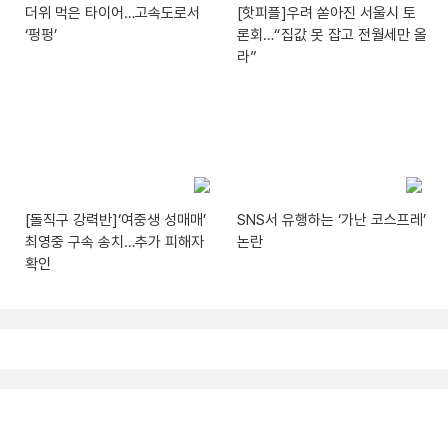
더위 먹은 타이어…고속도로서
[핫피플]우려 쏟아진 서울시 토
‘펑펑’
론회…“집값 못 잡고 전월세만 올
라”
[돌직구 강력반]‘여중생 성매매’
SNS서 유행하는 ‘가난 코스프레’
최영중 구속 송치…추가 피해자
논란
확인