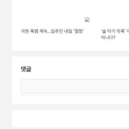
극한 폭염 계속…입추인 내일 ‘절정’
‘술 타기 의혹
아니다?
댓글