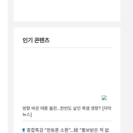
인기 콘텐츠
방향 바꾼 태풍 돌핀…한반도 살인 폭염 영향? [자막
뉴스]
종합특검 “한동훈 소환”…韓 “통보받은 적 없