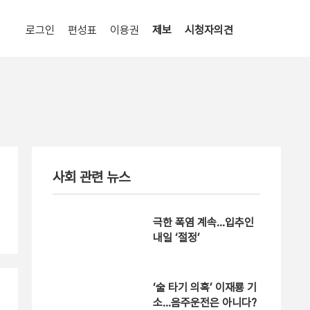
로그인
편성표
이용권
제보
시청자의견
사회 관련 뉴스
극한 폭염 계속…입추인
내일 ‘절정’
‘술 타기 의혹’ 이재룡 기
소…음주운전은 아니다?