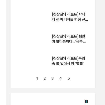
[천상철의 리포트]박나
래 전 매니저들 법정 선
다
[천상철의 리포트]행인
과 말다툼하다…‘급분노’
승용차 돌진
[천상철의 리포트]폭염
속 불 앞에서 땀 ‘뻘뻘’
1
2
3
4
5