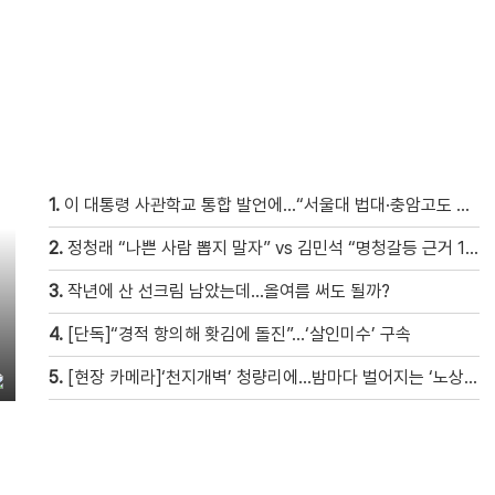
1.
이 대통령 사관학교 통합 발언에…“서울대 법대·충암고도 없애나”
2.
정청래 “나쁜 사람 뽑지 말자” vs 김민석 “명청갈등 근거 10개”
3.
작년에 산 선크림 남았는데…올여름 써도 될까?
4.
[단독]“경적 항의해 홧김에 돌진”…‘살인미수’ 구속
5.
[현장 카메라]‘천지개벽’ 청량리에…밤마다 벌어지는 ‘노상방뇨 전쟁’