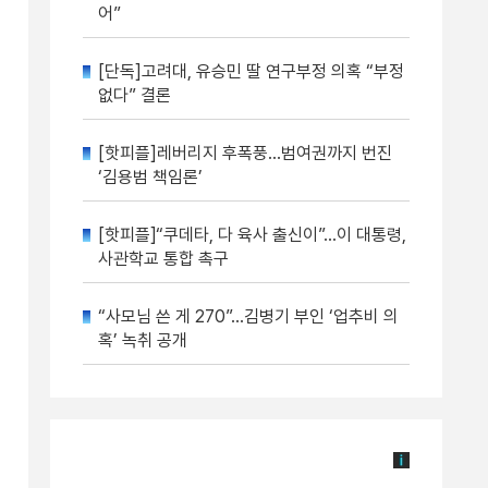
어”
[단독]고려대, 유승민 딸 연구부정 의혹 “부정
없다” 결론
[핫피플]레버리지 후폭풍…범여권까지 번진
‘김용범 책임론’
[핫피플]“쿠데타, 다 육사 출신이”…이 대통령,
사관학교 통합 촉구
“사모님 쓴 게 270”…김병기 부인 ‘업추비 의
혹’ 녹취 공개