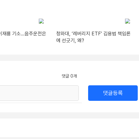
’ 이재룡 기소…음주운전은
청와대, ‘레버리지 ETF’ 김용범 책임론
에 선긋기, 왜?
댓글 0개
댓글등록