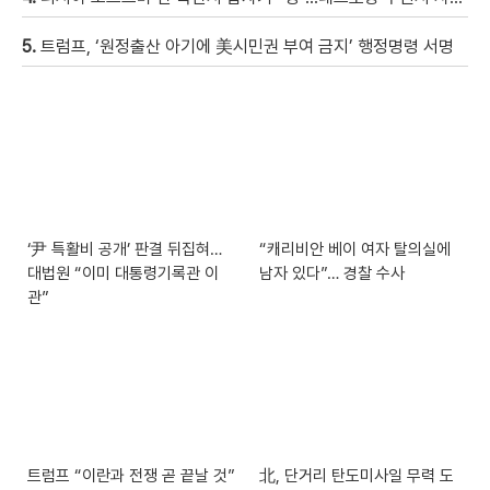
5.
트럼프, ‘원정출산 아기에 美시민권 부여 금지’ 행정명령 서명
‘尹 특활비 공개’ 판결 뒤집혀…
“캐리비안 베이 여자 탈의실에
대법원 “이미 대통령기록관 이
남자 있다”… 경찰 수사
관”
트럼프 “이란과 전쟁 곧 끝날 것”
北, 단거리 탄도미사일 무력 도