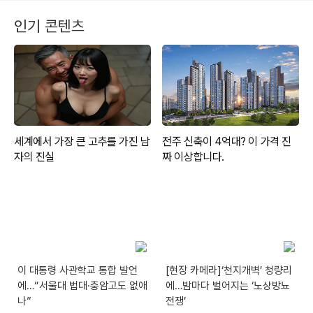
인기 콘텐츠
이 대통령 사관학교 통합 발언
[현장 카메라]‘천지개벽’ 청량리
에…“서울대 법대·충암고도 없애
에…밤마다 벌어지는 ‘노상방뇨
나”
전쟁’