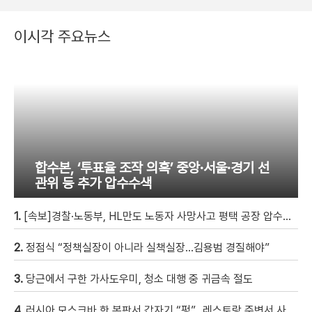
이시각 주요뉴스
합수본, ‘투표율 조작 의혹’ 중앙·서울·경기 선
관위 등 추가 압수수색
1.
[속보]경찰·노동부, HL만도 노동자 사망사고 평택 공장 압수수색
2.
정점식 “정책실장이 아니라 실책실장…김용범 경질해야”
3.
당근에서 구한 가사도우미, 청소 대행 중 귀금속 절도
4.
러시아 모스크바 한 복판서 갑자기 “펑”…레스토랑 주변서 사제 폭탄 폭발해 20여 명 사상 [현장영상]