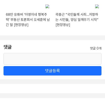
68만 유튜버 ‘아영이네 행복주
곽종근 “국민들께 사죄…저항하
택’ 부동산 토론회서 오세훈에 남
는 시민들, 양심 일깨우기 시작”
긴 말 [현장영상]
[현장영상]
댓글
댓글 0개
댓글등록