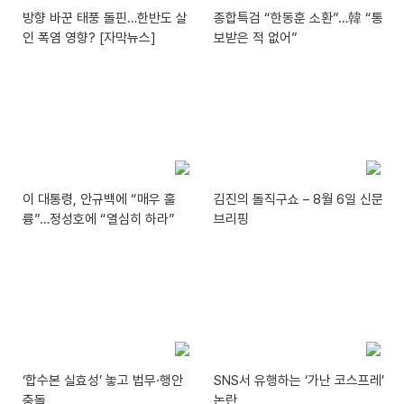
방향 바꾼 태풍 돌핀…한반도 살
종합특검 “한동훈 소환”…韓 “통
인 폭염 영향? [자막뉴스]
보받은 적 없어”
이 대통령, 안규백에 “매우 훌
김진의 돌직구쇼 – 8월 6일 신문
륭”…정성호에 “열심히 하라”
브리핑
‘합수본 실효성’ 놓고 법무·행안
SNS서 유행하는 ‘가난 코스프레’
충돌
논란