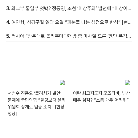
3.
외교부 통일부 엇박? 정동영, 조현 ‘이상주의’ 발언에 “이상이 있어야 현실 바꿔” 반박
4.
여인형, 성경구절 읽다 오열 “피눈물 나는 심정으로 반성” [현장영상]
5.
러시아 “받은대로 돌려주마” 한 밤 중 미사일·드론 ‘융단 폭격’에 우크라이나서 17명 사망 [현장영상]
서범수 진종오 ‘돌려차기 발언’
이란 최고지도자 모즈타바, 부상
문제에 국민의힘 “탈당보다 윤리
매우 심각? “소통 매우 어려워”
위원회 징계로 엄중 조치” [현장
영상]