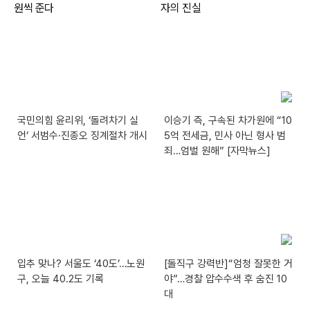
국민의힘 윤리위, ‘돌려차기 실
이승기 측, 구속된 차가원에 “10
언’ 서범수·진종오 징계절차 개시
5억 전세금, 민사 아닌 형사 범
죄…엄벌 원해” [자막뉴스]
입추 맞나? 서울도 ‘40도’…노원
[돌직구 강력반]“엄청 잘못한 거
구, 오늘 40.2도 기록
야”…경찰 압수수색 후 숨진 10
대