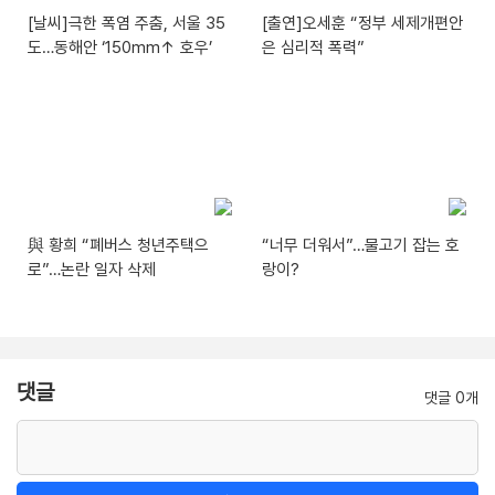
[날씨]극한 폭염 주춤, 서울 35
[출연]오세훈 “정부 세제개편안
도…동해안 ‘150mm↑ 호우’
은 심리적 폭력”
與 황희 “폐버스 청년주택으
“너무 더워서”…물고기 잡는 호
로”…논란 일자 삭제
랑이?
댓글
댓글 0개