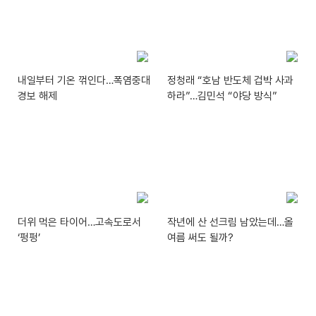
내일부터 기온 꺾인다…폭염중대
정청래 “호남 반도체 겁박 사과
경보 해제
하라”…김민석 “야당 방식”
더위 먹은 타이어…고속도로서
작년에 산 선크림 남았는데…올
‘펑펑’
여름 써도 될까?