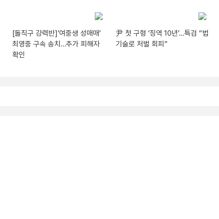
[돌직구 강력반]‘여중생 성매매’
尹 첫 구형 ‘징역 10년’…특검 “법
최영중 구속 송치…추가 피해자
기술로 처벌 회피”
확인