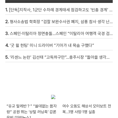
1.
[단독]지작사, 1군단 수차례 경계태세 점검하고도 ‘빈총 경계’ 몰랐다
2.
형사소송법 학회장 “검찰 보완수사권 폐지, 삼풍 참사 생각 난다” [현장영상]
3.
스페인·이탈리아 정면충돌…스페인 “이탈리아 여행객 국경 검문할 것”
4.
‘굿 윌 헌팅’ 미니 드라이버 “기아가 내 목숨 구했다”
5.
‘리센느 논란’ 김선태 “고독하구만”…충주시장 “돌아올 생각은?”
“유교 탈레반？” “쓸데없는 몸자
여수 오동도 해상서 모터보트 전
랑” 공원 뛰는 ‘상탈 러닝족’ 갑론
복…1명 사망·1명 실종
을박 [자막뉴스]