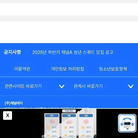
공지사항
2026년 하반기 채널A 청년 스쿼드 모집 공고
이용약관
개인정보 처리방침
청소년보호정책
관련사이트 바로가기
관계사 바로가기
(주)채널에이
대표이사: 김차수
|
서울특별시 종로구 청계천로 1 (03187)
부가통신사업신고: 022357호
|
사업자등록번호: 101-86-62787
X
대표전화: (02)2020-3114
|
시청자상담실: (02)2020-3100
통신판매업신고: 제2012-서울종로-0195호
COPYRIGHT(c) SINCE 2023,
CHANNEL A
ALL RIGHTS RESERVED.