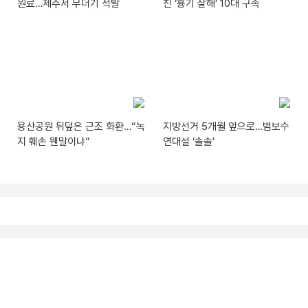
원료…제주서 무더기 적발
친 ‘흉기 살해’ 10대 구속
용산공원 뒤덮은 근조 화환…“녹
지방선거 5개월 앞으로…범보수
지 훼손 웬말이냐”
연대설 ‘솔솔’