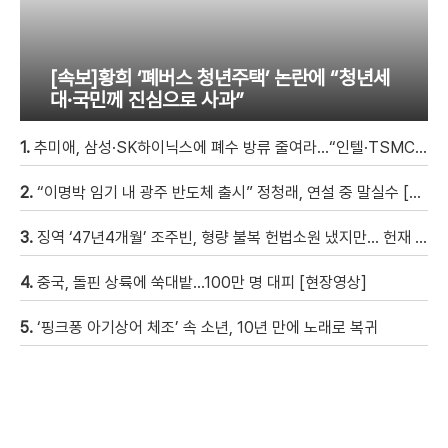
[속보]황희 ‘폐버스 청년주택’ 논란에 “청년세
대·국민께 진심으로 사과”
1.
추미애, 삼성·SK하이닉스에 폐수 방류 줄여라…“인텔·TSMC와 정반대”
2.
“이명박 임기 내 광주 반도체 출시” 정청래, 연설 중 말실수 [현장영상]
3.
징역 ‘47년4개월’ 조주빈, 형량 불복 헌법소원 냈지만… 헌재 “합헌”
4.
중국, 돌핀 상륙에 쑥대밭…100만 명 대피 [현장영상]
5.
‘핑크퐁 아기상어 체조’ 속 소년, 10년 만에 노래로 복귀