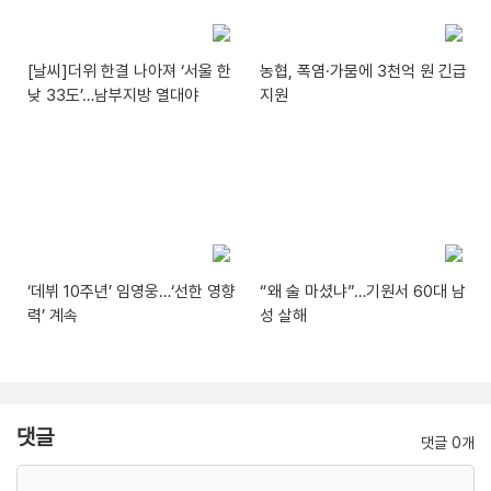
[날씨]더위 한결 나아져 ‘서울 한
농협, 폭염·가뭄에 3천억 원 긴급
낮 33도’…남부지방 열대야
지원
‘데뷔 10주년’ 임영웅…‘선한 영향
“왜 술 마셨냐”…기원서 60대 남
력’ 계속
성 살해
댓글
댓글 0개