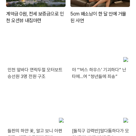
인천 앞바다 연락두절 모터보트
야 “‘버스 하우스’ 기괴하다” 난
승선원 3명 전원 구조
타에…여 “청년들에 죄송”
들판의 하얀 꽃, 알고 보니 아편
[돌직구 강력반]말다툼하다가 모