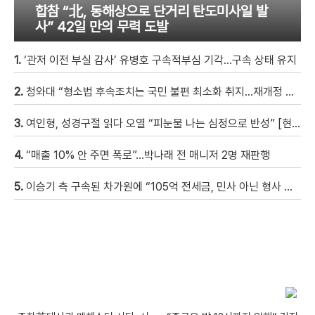
합참 “北, 동해상으로 단거리 탄도미사일 발
사” 42일 만의 무력 도발
1.
‘관저 이전 부실 감사’ 유병호 구속적부심 기각…구속 상태 유지
2.
청와대 “형소법 후속조치는 국민 불편 최소화 취지…재개정 여부는 언급 안 해”
3.
여인형, 성경구절 읽다 오열 “피눈물 나는 심정으로 반성” [현장영상]
4.
“매출 10% 안 주면 폭로”…박나래 전 매니저 2명 재판행
5.
이승기 측 구속된 차가원에 “105억 전세금, 민사 아닌 형사 범죄…엄벌 원해”