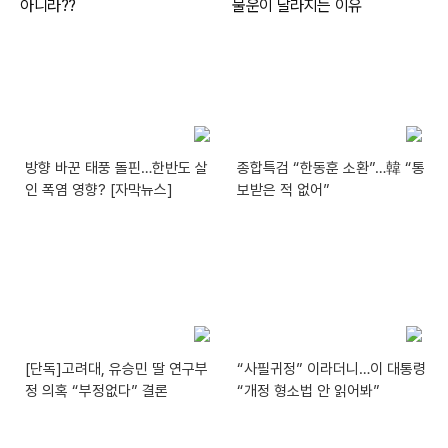
방향 바꾼 태풍 돌핀…한반도 살
종합특검 “한동훈 소환”…韓 “통
인 폭염 영향? [자막뉴스]
보받은 적 없어”
[단독]고려대, 유승민 딸 연구부
“사필귀정” 이라더니…이 대통령
정 의혹 “부정없다” 결론
“개정 형소법 안 읽어봐”