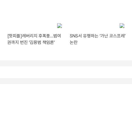
[핫피플]레버리지 후폭풍…범여
SNS서 유행하는 ‘가난 코스프레’
권까지 번진 ‘김용범 책임론’
논란