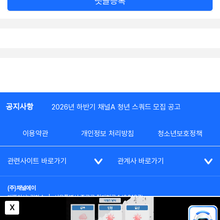
댓글등록
공지사항
2026년 하반기 채널A 청년 스쿼드 모집 공고
이용약관
개인정보 처리방침
청소년보호정책
관련사이트 바로가기
관계사 바로가기
(주)채널에이
대표이사: 김차수
|
서울특별시 종로구 청계천로 1 (03187)
부가통신사업신고: 022357호
|
사업자등록번호: 101-86-62787
X
대표전화: (02)2020-3114
|
시청자상담실: (02)2020-3100