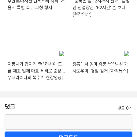
주한英대사관·맨체스터 시티, 서
“중국은 밤 12시까지 일해” 김정
울서 특별 축구 코칭 행사
관 산업장관, ‘52시간’ 손 보나
[현장영상]
자동차가 갑자기 ‘펑’ 러시아 드
장롱에서 엄마 유품 ‘쓱’ 남성 가
론 제조 업체 대표 테러로 중상…
사도우미, 경찰 검거 [자막뉴스]
우크라이나의 복수? [현장영상]
댓글
댓글 0개