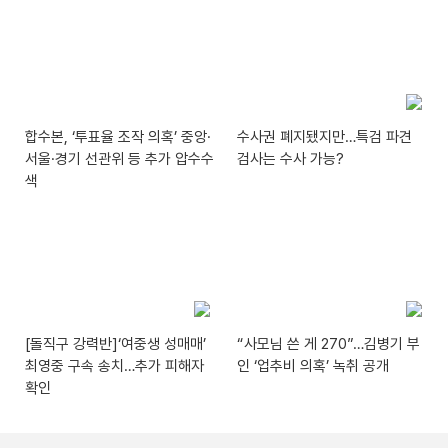
합수본, ‘투표율 조작 의혹’ 중앙·
수사권 폐지됐지만…특검 파견
서울·경기 선관위 등 추가 압수수
검사는 수사 가능?
색
[돌직구 강력반]‘여중생 성매매’
“사모님 쓴 게 270”…김병기 부
최영중 구속 송치…추가 피해자
인 ‘업추비 의혹’ 녹취 공개
확인