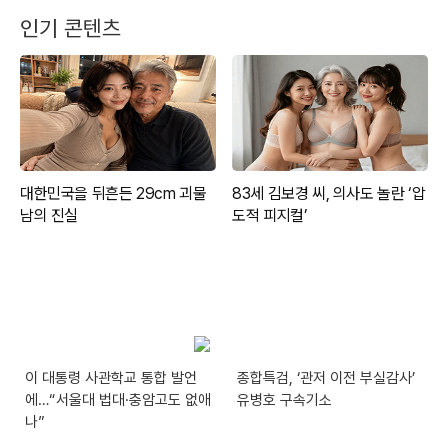
인기 콘텐츠
이 대통령 사관학교 통합 발언
종합특검, ‘관저 이전 부실감사’
에…“서울대 법대·충암고도 없애
유병호 구속기소
나”