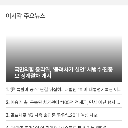
이시각 주요뉴스
국민의힘 윤리위, ‘돌려차기 실언’ 서범수·진종
오 징계절차 개시
1.
‘尹 특활비 공개’ 판결 뒤집혀…대법원 “이미 대통령기록관 이관”
2.
이승기 측, 구속된 차가원에 “105억 전세금, 민사 아닌 형사 범죄…엄벌 원해” [자막뉴스]
3.
골프채로 YG 사옥 출입문 ‘쾅쾅’…20대 여성 체포