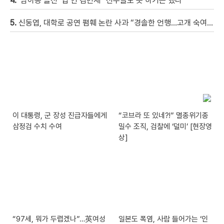
4.
‘남아공 졸전’ 입 연 김민재 “선수들도 못 하기는 했다”
5.
신동엽, 대학로 공연 폄훼 논란 사과 “경솔한 언행…고개 숙여 사과”
이 대통령, 군 장성 진급자들에게
“코브라 또 있네?!” 멸종위기종
삼정검 수치 수여
밀수 조직, 검찰에 ‘덜미’ [현장영
상]
“97세, 뭐가 두렵겠나”…英여성
일본도 폭염, 사람 들어가는 ‘인