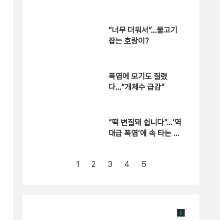
“너무 더워서”…물고기
잡는 호랑이?
폭염에 모기도 질렸
다…“개체수 급감”
“떡 변질돼 쉽니다”…‘역
대급 폭염’에 속 타는 골
목상권
1
2
3
4
5