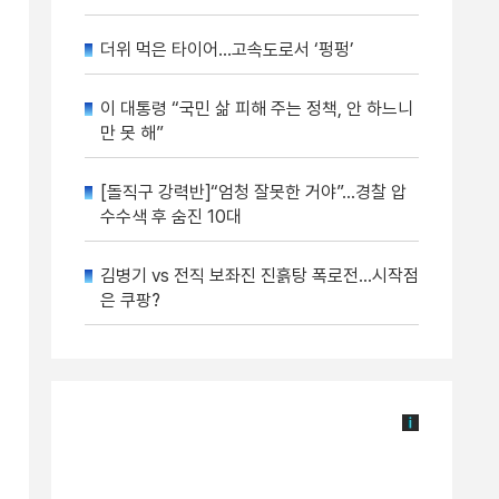
더위 먹은 타이어…고속도로서 ‘펑펑’
이 대통령 “국민 삶 피해 주는 정책, 안 하느니
만 못 해”
[돌직구 강력반]“엄청 잘못한 거야”…경찰 압
수수색 후 숨진 10대
김병기 vs 전직 보좌진 진흙탕 폭로전…시작점
은 쿠팡?