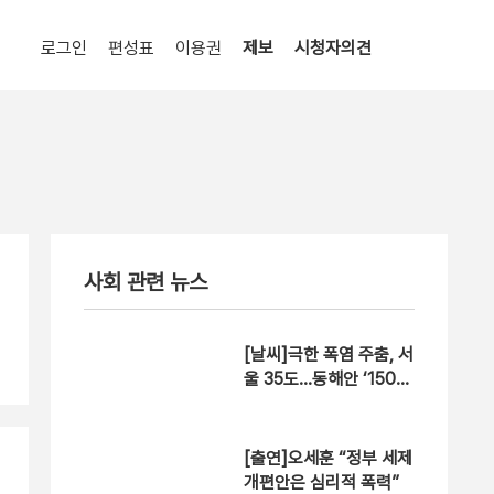
로그인
편성표
이용권
제보
시청자의견
사회 관련 뉴스
[날씨]극한 폭염 주춤, 서
울 35도…동해안 ‘150m
m↑ 호우’
[출연]오세훈 “정부 세제
개편안은 심리적 폭력”