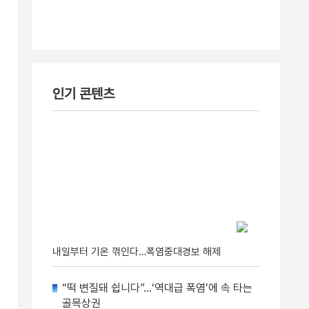
인기 콘텐츠
내일부터 기온 꺾인다…폭염중대경보 해제
“떡 변질돼 쉽니다”…‘역대급 폭염’에 속 타는
골목상권