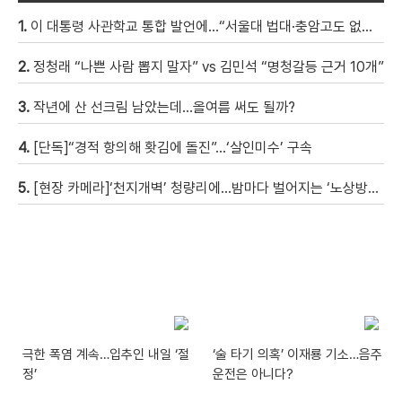
1.
이 대통령 사관학교 통합 발언에…“서울대 법대·충암고도 없애나”
2.
정청래 “나쁜 사람 뽑지 말자” vs 김민석 “명청갈등 근거 10개”
3.
작년에 산 선크림 남았는데…올여름 써도 될까?
4.
[단독]“경적 항의해 홧김에 돌진”…‘살인미수’ 구속
5.
[현장 카메라]‘천지개벽’ 청량리에…밤마다 벌어지는 ‘노상방뇨 전쟁’
극한 폭염 계속…입추인 내일 ‘절
‘술 타기 의혹’ 이재룡 기소…음주
정’
운전은 아니다?