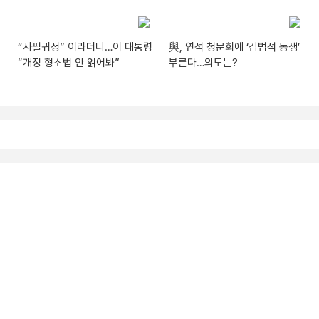
“사필귀정” 이라더니…이 대통령
與, 연석 청문회에 ‘김범석 동생’
“개정 형소법 안 읽어봐”
부른다…의도는?