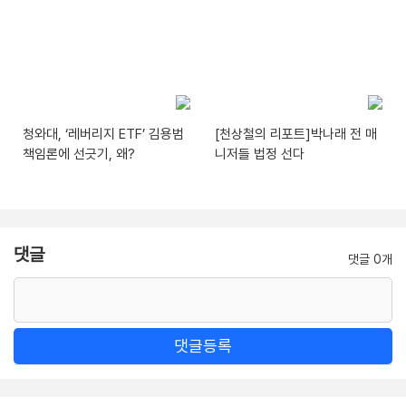
청와대, ‘레버리지 ETF’ 김용범
[천상철의 리포트]박나래 전 매
책임론에 선긋기, 왜?
니저들 법정 선다
댓글
댓글 0개
댓글등록