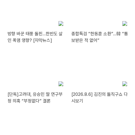
방향 바꾼 태풍 돌핀…한반도 살
종합특검 “한동훈 소환”…韓 “통
인 폭염 영향? [자막뉴스]
보받은 적 없어”
[단독]고려대, 유승민 딸 연구부
[2026.8.6] 김진의 돌직구쇼 다
정 의혹 “부정없다” 결론
시보기