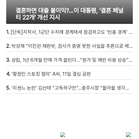
결혼하면 대출 불이익?…이 대통령, ‘결혼 페널
티 22개’ 개선 지시
1.
[단독]지작사, 1군단 수차례 경계태세 점검하고도 ‘빈총 경계’ 몰랐다
2.
박성재 “이진관 재판부, 검사가 증명 못한 사실을 추론으로 메꿔” [현장영상]
3.
삼립, 1년 6개월 만에 가격 올린다…“원가 및 제반 비용 상승” [자막뉴스]
4.
‘황정민 스토킹 혐의’ A씨, 11일 결심 공판
5.
‘리센느 논란’ 김선태 “고독하구만”…충주시장 “돌아올 생각은?”