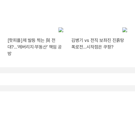
[핫피플]제 발등 찍는 與 전
김병기 vs 전직 보좌진 진흙탕
대?…‘레버리지·부동산’ 책임 공
폭로전…시작점은 쿠팡?
방