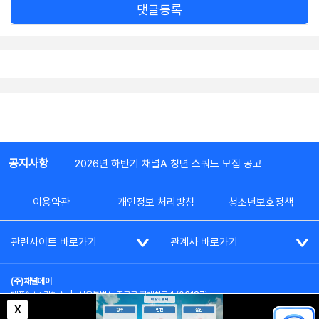
댓글등록
공지사항
2026년 하반기 채널A 청년 스쿼드 모집 공고
이용약관
개인정보 처리방침
청소년보호정책
관련사이트 바로가기
관계사 바로가기
(주)채널에이
대표이사: 김차수
|
서울특별시 종로구 청계천로 1 (03187)
부가통신사업신고: 022357호
|
사업자등록번호: 101-86-62787
X