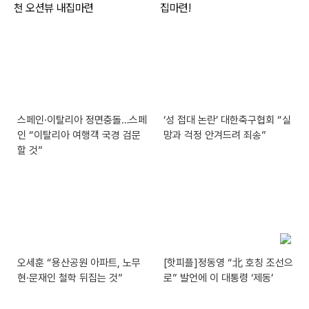
스페인·이탈리아 정면충돌…스페
‘성 접대 논란’ 대한축구협회 “실
인 “이탈리아 여행객 국경 검문
망과 걱정 안겨드려 죄송”
할 것”
오세훈 “용산공원 아파트, 노무
[핫피플]정동영 “北 호칭 조선으
현·문재인 철학 뒤집는 것”
로” 발언에 이 대통령 ‘제동’