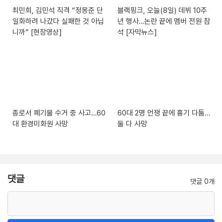
최민희, 김민석 직격 “정몽준 단
블랙핑크, 오늘(8일) 데뷔 10주
일화하려 나갔다 실패한 것 아닙
년 행사…논란 끝에 멤버 전원 참
니까” [현장영상]
석 [자막뉴스]
종로서 폐기물 수거 중 사고…60
60대 2명 언쟁 끝에 흉기 다툼…
대 환경미화원 사망
둘 다 사망
댓글
댓글 0개