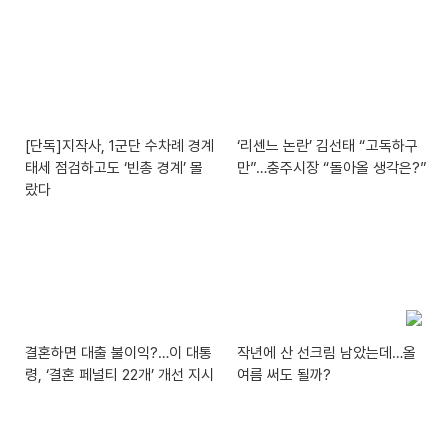
[단독]지작사, 1군단 수차례 경계
‘리센느 논란’ 김선태 “고독하구
태세 점검하고도 ‘빈총 경계’ 몰
만”…충주시장 “돌아올 생각은?”
랐다
결혼하면 대출 불이익?…이 대통
작년에 산 선크림 남았는데…올
령, ‘결혼 페널티 22개’ 개선 지시
여름 써도 될까?