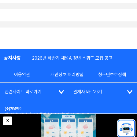
공지사항
2026년 하반기 채널A 청년 스쿼드 모집 공고
이용약관
개인정보 처리방침
청소년보호정책
관련사이트 바로가기
관계사 바로가기
(주)채널에이
대표이사: 김차수
|
서울특별시 종로구 청계천로 1 (03187)
부가통신사업신고: 022357호
|
사업자등록번호: 101-86-62787
X
대표전화: (02)2020-3114
|
시청자상담실: (02)2020-3100
통신판매업신고: 제2012-서울종로-0195호