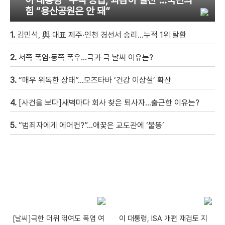
힘 “용산공원은 안 돼”
1.
김민석, 與 대표 제주·인천 경선서 승리…누적 1위 탈환
2.
서쪽 폭염·동쪽 폭우…극과 극 날씨 이유는?
3.
“매우 위독한 상태”…모즈타바 ‘건강 이상설’ 확산
4.
[사건을 보다]새벽마다 회사 찾은 퇴사자…출근한 이유는?
5.
“범죄자에게 에어컨?”…애꿎은 교도관에 ‘불똥’
[날씨]극한 더위 꺾여도 폭염 여
이 대통령, ISA 개편 재검토 지