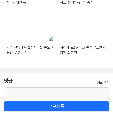
전…동해안 폭우
시…“환영” vs “졸속”
민주 전당대회 2주차…첫 수도권
지진에 요동친 日 수술실…환자
경선, 승자는?
지킨 의료진
댓글
댓글 0개
댓글등록