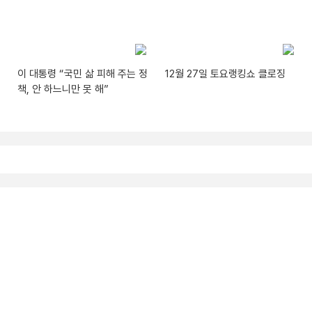
이 대통령 “국민 삶 피해 주는 정
12월 27일 토요랭킹쇼 클로징
책, 안 하느니만 못 해”