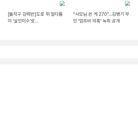
[돌직구 강력반]도로 위 말다툼
“사모님 쓴 게 270”…김병기 부
이 ‘살인미수’로…
인 ‘업추비 의혹’ 녹취 공개