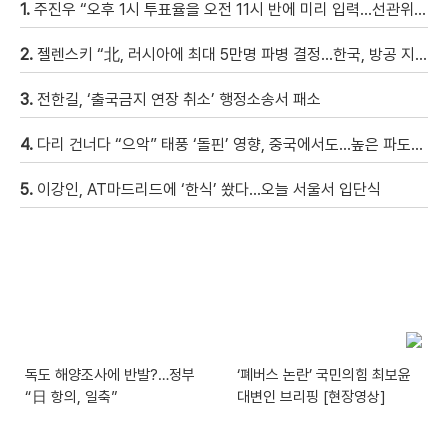
1.
주진우 “오후 1시 투표율을 오전 11시 반에 미리 입력…선관위 ‘타임머신 조작‘” [현장영상]
2.
젤렌스키 “北, 러시아에 최대 5만명 파병 결정…한국, 방공 지원해달라”
3.
전한길, ‘출국금지 연장 취소’ 행정소송서 패소
4.
다리 건너다 “으악” 태풍 ‘돌핀’ 영향, 중국에서도…높은 파도에 휩쓸려 9세 아이 실종 [현장영상]
5.
이강인, AT마드리드에 ‘한식’ 쐈다…오늘 서울서 입단식
독도 해양조사에 반발?…정부
‘폐버스 논란’ 국민의힘 최보윤
“日 항의, 일축”
대변인 브리핑 [현장영상]