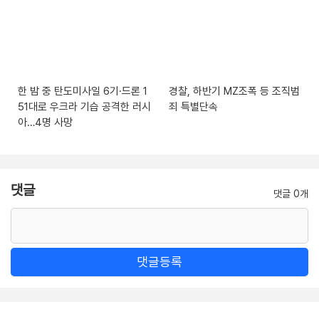
한 밤 중 탄도미사일 6기·드론 1
경찰, 하반기 MZ조폭 등 조직범
51대로 우크라 기습 공격한 러시
죄 특별단속
아…4명 사망
댓글
댓글 0개
댓글등록