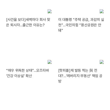
[사건을 보다]새벽마다 회사 찾
이 대통령 “주택 공급, 과감히 실
은 퇴사자…출근한 이유는?
천”…국민의힘 “용산공원은 안
돼”
“매우 위독한 상태”…모즈타바
[핫피플]제 발등 찍는 與 전
‘건강 이상설’ 확산
대?…‘레버리지·부동산’ 책임 공
방