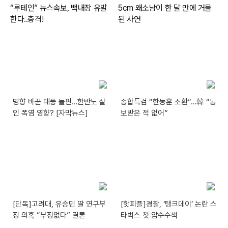
방향 바꾼 태풍 돌핀…한반도 살
종합특검 “한동훈 소환”…韓 “통
인 폭염 영향? [자막뉴스]
보받은 적 없어”
[단독]고려대, 유승민 딸 연구부
[핫피플]경찰, ‘탱크데이’ 논란 스
정 의혹 “부정없다” 결론
타벅스 첫 압수수색