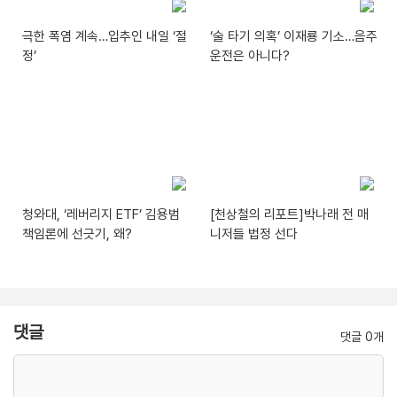
극한 폭염 계속…입추인 내일 ‘절
‘술 타기 의혹’ 이재룡 기소…음주
정’
운전은 아니다?
청와대, ‘레버리지 ETF’ 김용범
[천상철의 리포트]박나래 전 매
책임론에 선긋기, 왜?
니저들 법정 선다
댓글
댓글 0개