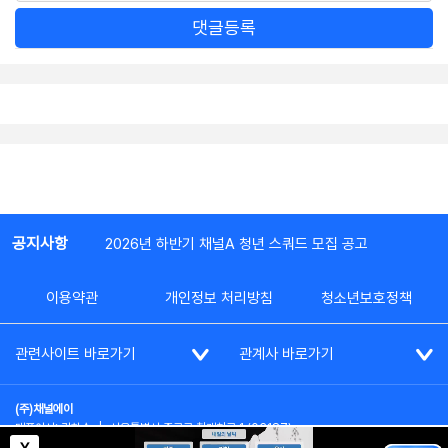
댓글등록
공지사항
2026년 하반기 채널A 청년 스쿼드 모집 공고
이용약관
개인정보 처리방침
청소년보호정책
관련사이트 바로가기
관계사 바로가기
(주)채널에이
대표이사: 김차수
|
서울특별시 종로구 청계천로 1 (03187)
부가통신사업신고: 022357호
|
사업자등록번호: 101-86-62787