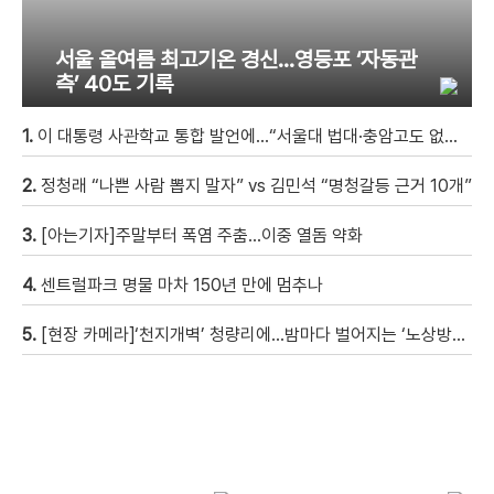
서울 올여름 최고기온 경신…영등포 ‘자동관
측’ 40도 기록
1.
이 대통령 사관학교 통합 발언에…“서울대 법대·충암고도 없애나”
2.
정청래 “나쁜 사람 뽑지 말자” vs 김민석 “명청갈등 근거 10개”
3.
[아는기자]주말부터 폭염 주춤…이중 열돔 약화
4.
센트럴파크 명물 마차 150년 만에 멈추나
5.
[현장 카메라]‘천지개벽’ 청량리에…밤마다 벌어지는 ‘노상방뇨 전쟁’