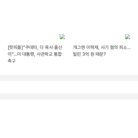
[핫피플]“쿠데타, 다 육사 출신
개그맨 이혁재, 사기 혐의 피소…
이”…이 대통령, 사관학교 통합
빌린 3억 원 때문?
촉구