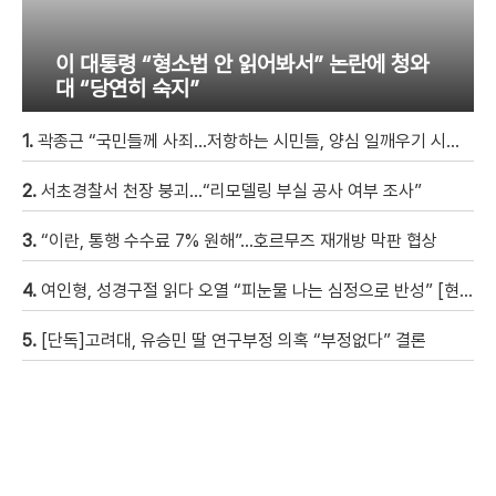
이 대통령 “형소법 안 읽어봐서” 논란에 청와
대 “당연히 숙지”
1.
곽종근 “국민들께 사죄…저항하는 시민들, 양심 일깨우기 시작” [현장영상]
2.
서초경찰서 천장 붕괴…“리모델링 부실 공사 여부 조사”
3.
“이란, 통행 수수료 7% 원해”…호르무즈 재개방 막판 협상
4.
여인형, 성경구절 읽다 오열 “피눈물 나는 심정으로 반성” [현장영상]
5.
[단독]고려대, 유승민 딸 연구부정 의혹 “부정없다” 결론