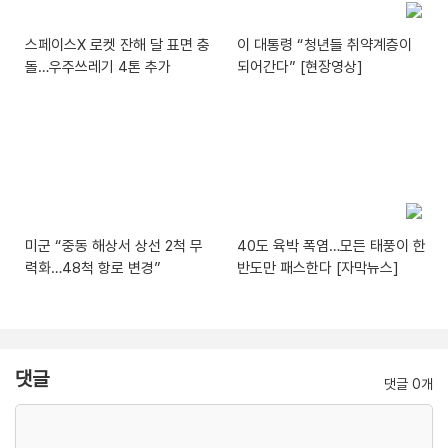
스페이스X 로켓 잔해 달 표면 충
이 대통령 “청년들 취약계층이
돌…우주쓰레기 4톤 추가
되어간다” [현장영상]
미군 “중동 해상서 상선 2척 무
40도 육박 폭염…모든 태풍이 한
력화…48척 항로 변경”
반도만 패스한다 [자막뉴스]
댓글
댓글 0개