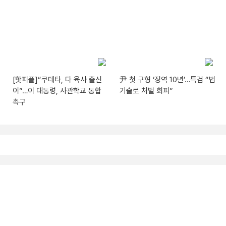
[핫피플]“쿠데타, 다 육사 출신
尹 첫 구형 ‘징역 10년’…특검 “법
이”…이 대통령, 사관학교 통합
기술로 처벌 회피”
촉구