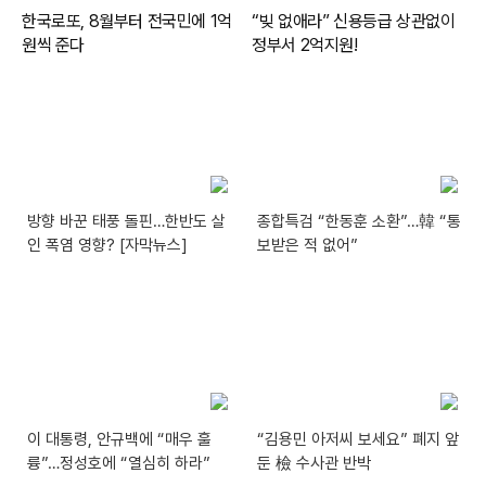
방향 바꾼 태풍 돌핀…한반도 살
종합특검 “한동훈 소환”…韓 “통
인 폭염 영향? [자막뉴스]
보받은 적 없어”
이 대통령, 안규백에 “매우 훌
“김용민 아저씨 보세요” 폐지 앞
륭”…정성호에 “열심히 하라”
둔 檢 수사관 반박