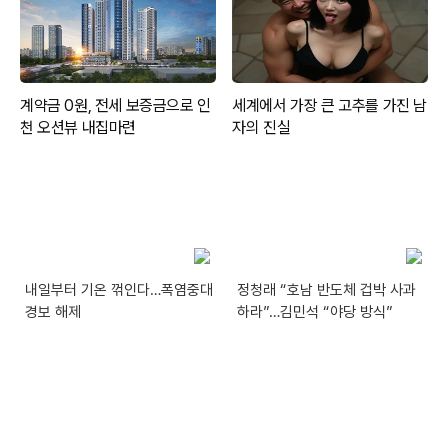
내일부터 기온 꺾인다…폭염중대
정청래 “호남 반도체 겁박 사과
경보 해제
하라”…김민석 “야당 방식”