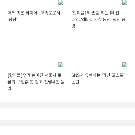
더위 먹은 타이어…고속도로서
[핫피플]제 발등 찍는 與 전
‘펑펑’
대?…‘레버리지·부동산’ 책임 공
방
[핫피플]우려 쏟아진 서울시 토
SNS서 유행하는 ‘가난 코스프레’
론회…“집값 못 잡고 전월세만 올
논란
라”