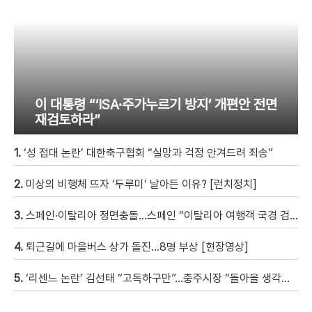
이 대통령 “‘ISA·주가누르기 방지’ 개편안 전면
재검토하라”
1.
‘성 접대 논란’ 대한축구협회 “실망과 걱정 안겨드려 죄송”
2.
미상의 비행체 뜨자 ‘두루미’ 날아든 이유? [런치정치]
3.
스페인·이탈리아 정면충돌…스페인 “이탈리아 여행객 국경 검문할 것”
4.
퇴근길에 마을버스 상가 돌진…8명 부상 [현장영상]
5.
‘리센느 논란’ 김선태 “고독하구만”…충주시장 “돌아올 생각은?”