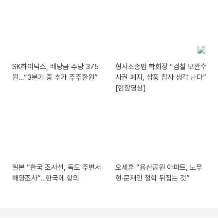
SK하이닉스, 배당금 주당 375
형사소송법 학회장 “검찰 보완수
원…“3분기 중 추가 주주환원”
사권 폐지, 삼풍 참사 생각 난다”
[현장영상]
일본 “한국 조사선, 독도 주변서
오세훈 “용산공원 아파트, 노무
해양조사”…한국에 항의
현·문재인 철학 뒤집는 것”