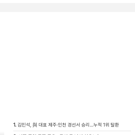
1.
김민석, 與 대표 제주·인천 경선서 승리…누적 1위 탈환