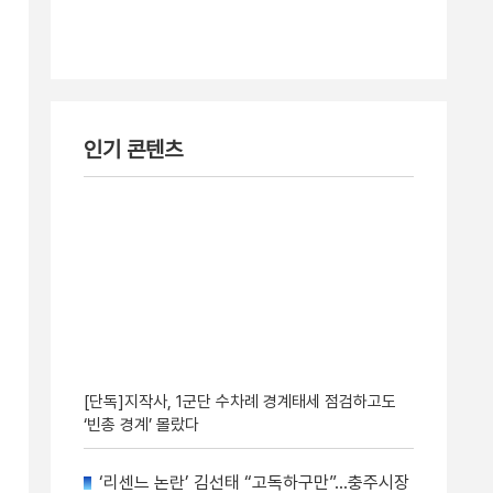
인기 콘텐츠
[단독]지작사, 1군단 수차례 경계태세 점검하고도
‘빈총 경계’ 몰랐다
‘리센느 논란’ 김선태 “고독하구만”…충주시장