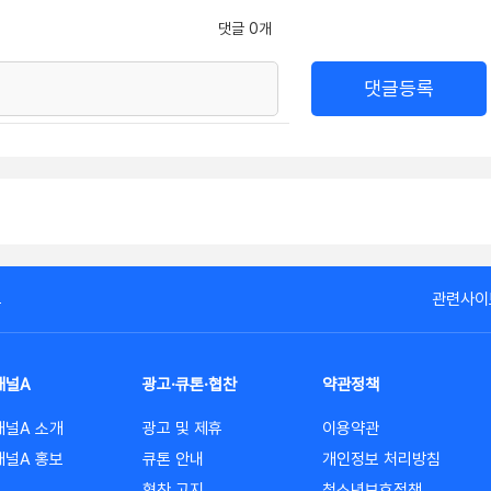
댓글 0개
댓글등록
고
관련사이
채널A
광고·큐톤·협찬
약관정책
채널A 소개
광고 및 제휴
이용약관
채널A 홍보
큐톤 안내
개인정보 처리방침
협찬 고지
청소년보호정책