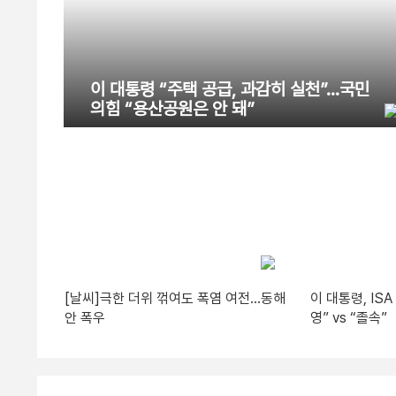
이 대통령 “주택 공급, 과감히 실천”…국민
의힘 “용산공원은 안 돼”
[날씨]극한 더위 꺾여도 폭염 여전…동해
이 대통령, IS
안 폭우
영” vs “졸속”