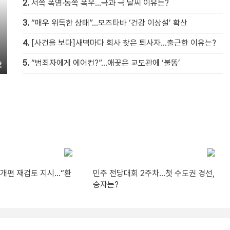
2.
서쪽 폭염·동쪽 폭우…극과 극 날씨 이유는?
3.
“매우 위독한 상태”…모즈타바 ‘건강 이상설’ 확산
4.
[사건을 보다]새벽마다 회사 찾은 퇴사자…출근한 이유는?
5.
“범죄자에게 에어컨?”…애꿎은 교도관에 ‘불똥’
A 개편 재검토 지시…“환
민주 전당대회 2주차…첫 수도권 경선,
승자는?