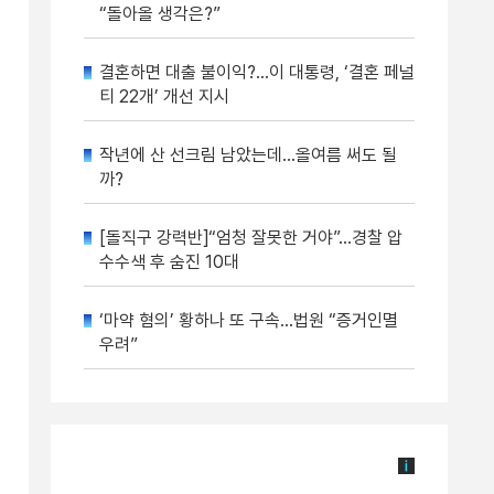
“돌아올 생각은?”
결혼하면 대출 불이익?…이 대통령, ‘결혼 페널
티 22개’ 개선 지시
작년에 산 선크림 남았는데…올여름 써도 될
까?
[돌직구 강력반]“엄청 잘못한 거야”…경찰 압
수수색 후 숨진 10대
‘마약 혐의’ 황하나 또 구속…법원 “증거인멸
우려”