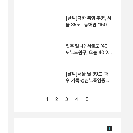
[날씨]극한 폭염 주춤, 서
울 35도…동해안 ‘150m
m↑ 호우’
입추 맞나? 서울도 ‘40
도’…노원구, 오늘 40.2
도 기록
[날씨]서울 낮 39도 ‘더
위 기록 갱신’…폭염중대
경보 확대
1
2
3
4
5