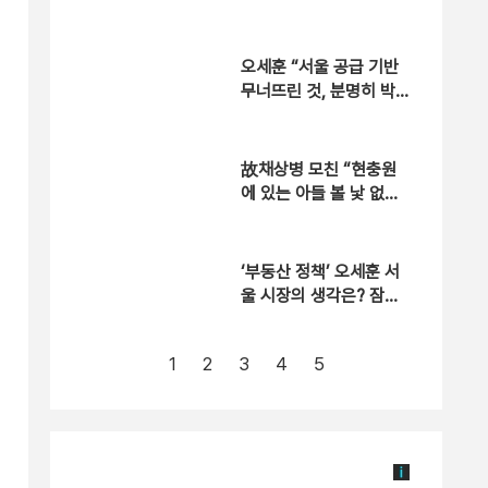
없어” [자막뉴스]
오세훈 “서울 공급 기반
무너뜨린 것, 분명히 박
원순 시장” [자막뉴스]
故채상병 모친 “현충원
에 있는 아들 볼 낯 없
어”…임성근, 항소심도 3
년 [현장영상]
‘부동산 정책’ 오세훈 서
울 시장의 생각은? 잠시
후 뉴스A 출연
1
2
3
4
5