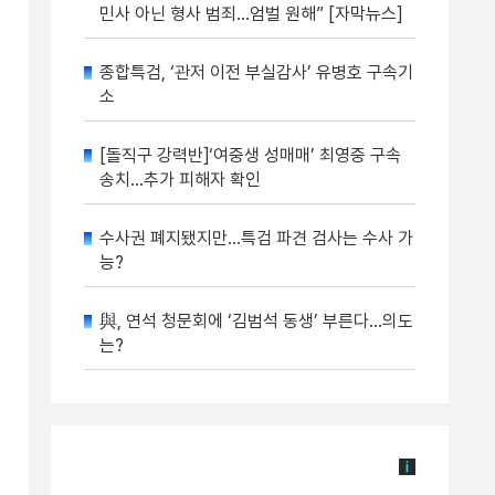
민사 아닌 형사 범죄…엄벌 원해” [자막뉴스]
종합특검, ‘관저 이전 부실감사’ 유병호 구속기
소
[돌직구 강력반]‘여중생 성매매’ 최영중 구속
송치…추가 피해자 확인
수사권 폐지됐지만…특검 파견 검사는 수사 가
능?
與, 연석 청문회에 ‘김범석 동생’ 부른다…의도
는?