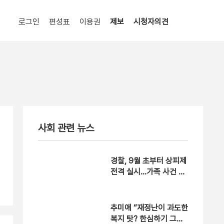
로그인
편성표
이용권
제보
시청자의견
사회 관련 뉴스
경찰, 9월 초부터 상피제
전격 실시…가족 사건 수
사 못한다
추미애 “재정난이 과도한
복지 탓? 한심하기 그지