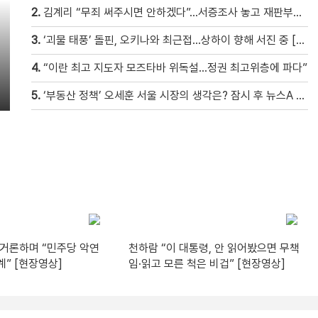
2.
김계리 “무죄 써주시면 안하겠다”…서증조사 놓고 재판부와 ‘신경전’ [현장영상]
3.
‘괴물 태풍’ 돌핀, 오키나와 최근접…상하이 향해 서진 중 [현장영상]
4.
“이란 최고 지도자 모즈타바 위독설…정권 최고위층에 파다”
5.
‘부동산 정책’ 오세훈 서울 시장의 생각은? 잠시 후 뉴스A 출연
 거론하며 “민주당 악연
천하람 “이 대통령, 안 읽어봤으면 무책
계” [현장영상]
임·읽고 모른 척은 비겁” [현장영상]