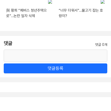
與 황희 “폐버스 청년주택으
“너무 더워서”…물고기 잡는 호
로”…논란 일자 삭제
랑이?
댓글
댓글 0개
댓글등록