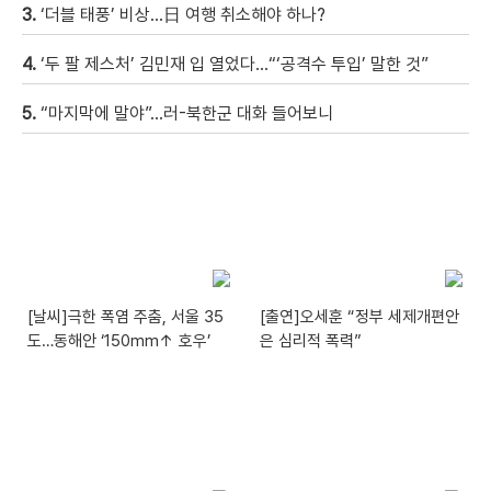
3.
‘더블 태풍’ 비상…日 여행 취소해야 하나?
4.
‘두 팔 제스처’ 김민재 입 열었다…“‘공격수 투입’ 말한 것”
5.
“마지막에 말야”…러-북한군 대화 들어보니
[날씨]극한 폭염 주춤, 서울 35
[출연]오세훈 “정부 세제개편안
도…동해안 ‘150mm↑ 호우’
은 심리적 폭력”