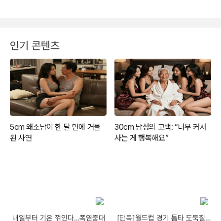
인기 콘텐츠
내일부터 기온 꺾인다…폭염중대
[단독]월드컵 경기 틈타 도둑질…