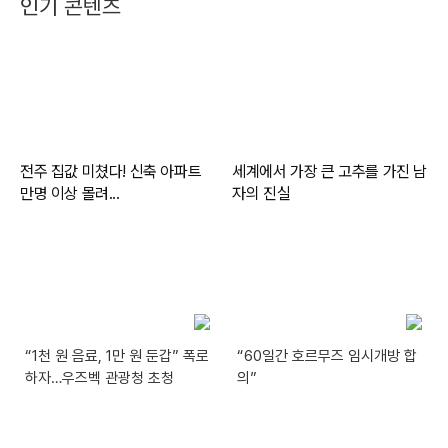
인기 콘텐츠
“1천 원 음료, 1만 원 둔갑” 폭로
“60일간 호르무즈 임시개방 합
하자…우즈벡 관광청 초청
의”