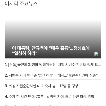
이시각 주요뉴스
이 대통령, 안규백에 “매우 훌륭”…정성호에
“열심히 하라”
1.
[단독]국민의힘 원외 당협위원장, 내일 서범수·진종오 징계 요청 제소서 제출
2.
서범수 사과 받아준 ‘돌려차기’ 피해자…“보완수사권에 집중”
3.
화성 자원순환시설 내 기숙사 불… 12명 중·경상
4.
주차 한 시간 만에 70도…달궈진 차에 바로 타면 화상 위험