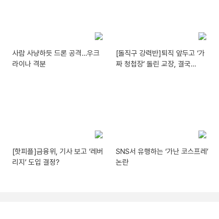
사람 사냥하듯 드론 공격…우크
[돌직구 강력반]퇴직 앞두고 ‘가
라이나 격분
짜 청첩장’ 돌린 교장, 결국…
[핫피플]금융위, 기사 보고 ‘레버
SNS서 유행하는 ‘가난 코스프레’
리지’ 도입 결정?
논란