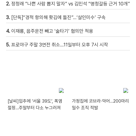
2.
정청래 “나쁜 사람 뽑지 말자” vs 김민석 “명청갈등 근거 10개”
3.
[단독]“경적 항의해 홧김에 돌진”…‘살인미수’ 구속
4.
이재룡, 음주운전 빼고 ‘술타기’ 혐의만 적용
5.
프로야구 주말 3연전 취소…11일부터 오후 7시 시작
[날씨]입추에 ‘서울 39도’, 폭염
가정집에 코브라·악어…200마리
절정…주말부터 다소 누그러져
밀수 조직 적발