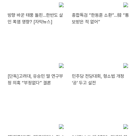
방향 바꾼 태풍 돌핀…한반도 살
종합특검 “한동훈 소환”…韓 “통
인 폭염 영향? [자막뉴스]
보받은 적 없어”
[단독]고려대, 유승민 딸 연구부
민주당 전당대회, 형소법 개정
정 의혹 “부정없다” 결론
‘공’ 두고 설전