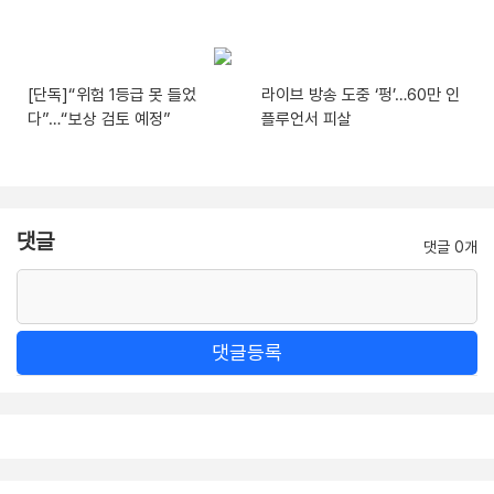
[단독]“위험 1등급 못 들었
라이브 방송 도중 ‘펑’…60만 인
다”…“보상 검토 예정”
플루언서 피살
댓글
댓글 0개
댓글등록