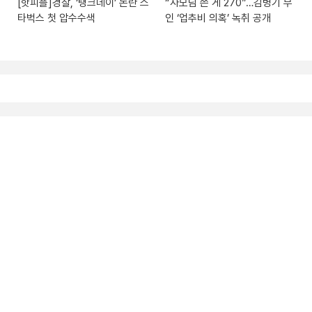
[핫피플]경찰, ‘탱크데이’ 논란 스
“사모님 쓴 게 270”…김병기 부
타벅스 첫 압수수색
인 ‘업추비 의혹’ 녹취 공개