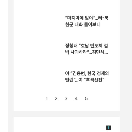
“마지막에 말야”…러-북
한군 대화 들어보니
정청래 “호남 반도체 겁
박 사과하라”…김민석
“야당 방식”
야 “김용범, 한국 경제의
빌런”…여 “흑색선전”
1
2
3
4
5