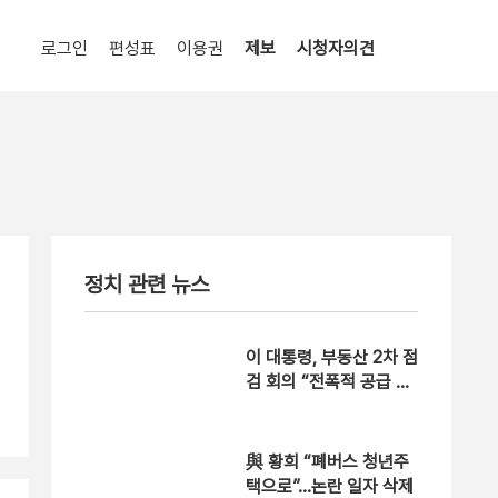
로그인
편성표
이용권
제보
시청자의견
정치 관련 뉴스
이 대통령, 부동산 2차 점
검 회의 “전폭적 공급 확
대 방안 검토”
與 황희 “폐버스 청년주
택으로”…논란 일자 삭제