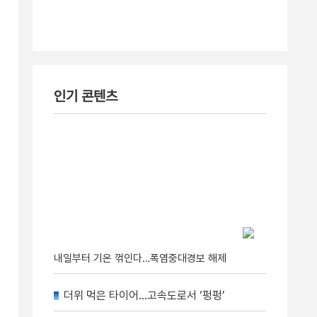
인기 콘텐츠
내일부터 기온 꺾인다…폭염중대경보 해제
더위 먹은 타이어…고속도로서 ‘펑펑’