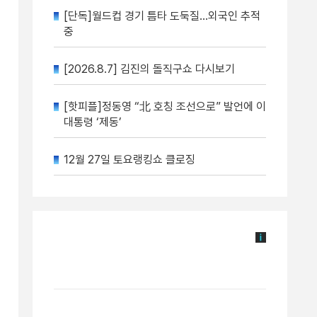
[단독]월드컵 경기 틈타 도둑질…외국인 추적
중
[2026.8.7] 김진의 돌직구쇼 다시보기
[핫피플]정동영 “北 호칭 조선으로” 발언에 이
대통령 ‘제동’
12월 27일 토요랭킹쇼 클로징