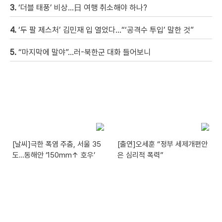
3.
‘더블 태풍’ 비상…日 여행 취소해야 하나?
4.
‘두 팔 제스처’ 김민재 입 열었다…“‘공격수 투입’ 말한 것”
5.
“마지막에 말야”…러-북한군 대화 들어보니
[날씨]극한 폭염 주춤, 서울 35
[출연]오세훈 “정부 세제개편안
도…동해안 ‘150mm↑ 호우’
은 심리적 폭력”