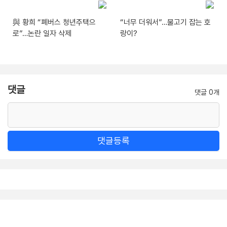
與 황희 “폐버스 청년주택으
“너무 더워서”…물고기 잡는 호
로”…논란 일자 삭제
랑이?
댓글
댓글 0개
댓글등록