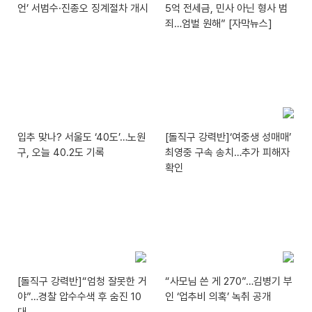
언’ 서범수·진종오 징계절차 개시
5억 전세금, 민사 아닌 형사 범
죄…엄벌 원해” [자막뉴스]
입추 맞나? 서울도 ‘40도’…노원
[돌직구 강력반]‘여중생 성매매’
구, 오늘 40.2도 기록
최영중 구속 송치…추가 피해자
확인
[돌직구 강력반]“엄청 잘못한 거
“사모님 쓴 게 270”…김병기 부
야”…경찰 압수수색 후 숨진 10
인 ‘업추비 의혹’ 녹취 공개
대