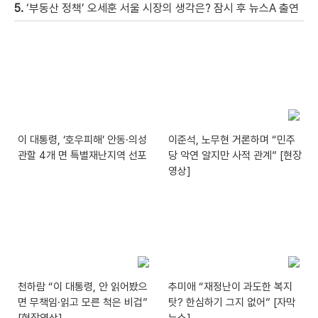
5.
‘부동산 정책’ 오세훈 서울 시장의 생각은? 잠시 후 뉴스A 출연
이 대통령, ‘호우피해’ 안동·의성
이준석, 노무현 거론하며 “민주
관할 4개 면 특별재난지역 선포
당 악연 알지만 사적 관계” [현장
영상]
천하람 “이 대통령, 안 읽어봤으
추미애 “재정난이 과도한 복지
면 무책임·읽고 모른 척은 비겁”
탓? 한심하기 그지 없어” [자막
[현장영상]
뉴스]