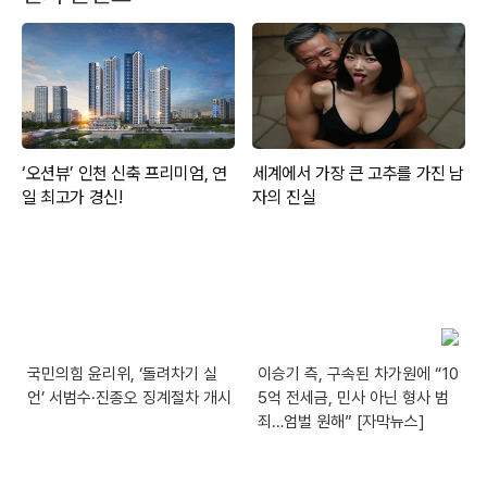
국민의힘 윤리위, ‘돌려차기 실
이승기 측, 구속된 차가원에 “10
언’ 서범수·진종오 징계절차 개시
5억 전세금, 민사 아닌 형사 범
죄…엄벌 원해” [자막뉴스]