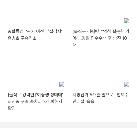
종합특검, ‘관저 이전 부실감사’
[돌직구 강력반]“엄청 잘못한 거
유병호 구속기소
야”…경찰 압수수색 후 숨진 10
대
[돌직구 강력반]‘여중생 성매매’
지방선거 5개월 앞으로…범보수
최영중 구속 송치…추가 피해자
연대설 ‘솔솔’
확인