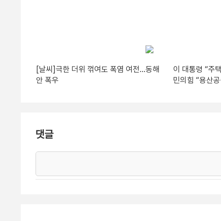
[날씨]극한 더위 꺾여도 폭염 여전…동해
이 대통령 “주택
안 폭우
민의힘 “용산공
댓글