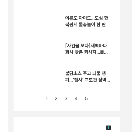
적절 행위 없어”
어른도 아이도…도심 한
복판서 물총놀이 한 판
[사건을 보다]새벽마다
회사 찾은 퇴사자…출근
한 이유는?
불닭소스 주고 뇌물 챙
겨…‘집사’ 교도관 징역 7
년형
1
2
3
4
5