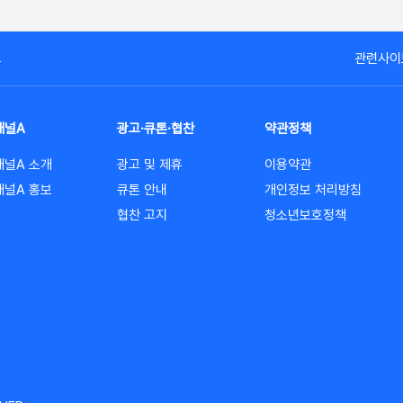
고
관련사이
채널A
광고·큐톤·협찬
약관정책
채널A 소개
광고 및 제휴
이용약관
채널A 홍보
큐톤 안내
개인정보 처리방침
협찬 고지
청소년보호정책