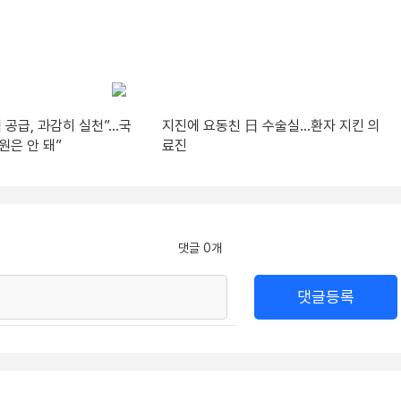
 공급, 과감히 실천”…국
지진에 요동친 日 수술실…환자 지킨 의
원은 안 돼”
료진
댓글 0개
댓글등록