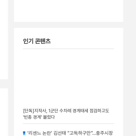
인기 콘텐츠
[단독]지작사, 1군단 수차례 경계태세 점검하고도
‘빈총 경계’ 몰랐다
‘리센느 논란’ 김선태 “고독하구만”…충주시장