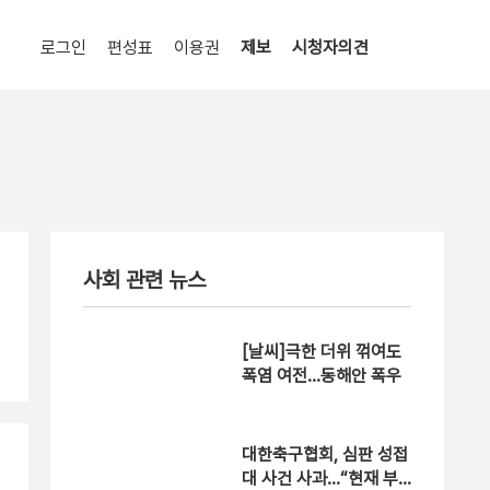
로그인
편성표
이용권
제보
시청자의견
사회 관련 뉴스
[날씨]극한 더위 꺾여도
폭염 여전…동해안 폭우
대한축구협회, 심판 성접
대 사건 사과…“현재 부