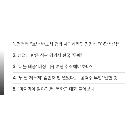
1.
정청래 “호남 반도체 겁박 사과하라”…김민석 “야당 방식”
2.
성접대 받은 심판 경기서 한국 ‘무패’
3.
‘더블 태풍’ 비상…日 여행 취소해야 하나?
4.
‘두 팔 제스처’ 김민재 입 열었다…“‘공격수 투입’ 말한 것”
5.
“마지막에 말야”…러-북한군 대화 들어보니