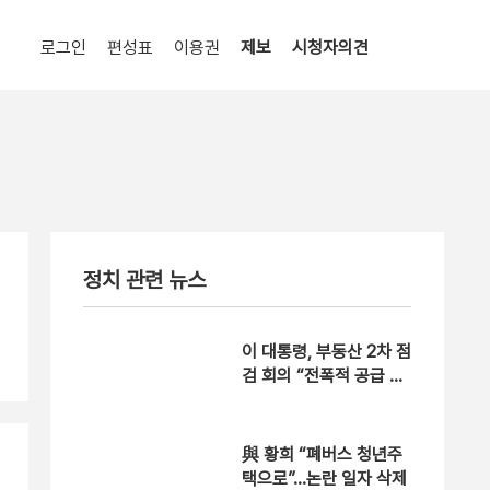
로그인
편성표
이용권
제보
시청자의견
정치 관련 뉴스
이 대통령, 부동산 2차 점
검 회의 “전폭적 공급 확
대 방안 검토”
與 황희 “폐버스 청년주
택으로”…논란 일자 삭제