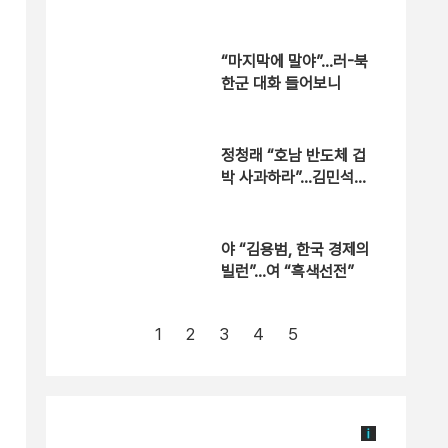
“마지막에 말야”…러-북
한군 대화 들어보니
정청래 “호남 반도체 겁
박 사과하라”…김민석
“야당 방식”
야 “김용범, 한국 경제의
빌런”…여 “흑색선전”
1
2
3
4
5