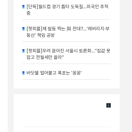
[단독]월드컵 경기 틈타 도둑질…외국인 추적
중
[핫피플]제 발등 찍는 與 전대?…‘레버리지·부
동산’ 책임 공방
[핫피플]우려 쏟아진 서울시 토론회…“집값 못
잡고 전월세만 올라”
바닷물 얼어붙고 폭포는 ‘꽁꽁’