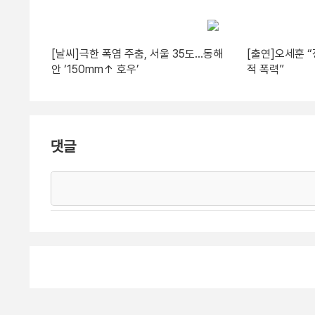
[날씨]극한 폭염 주춤, 서울 35도…동해
[출연]오세훈 
안 ‘150mm↑ 호우’
적 폭력”
댓글