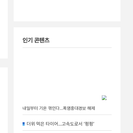
인기 콘텐츠
내일부터 기온 꺾인다…폭염중대경보 해제
더위 먹은 타이어…고속도로서 ‘펑펑’