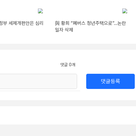
“정부 세제개편안은 심리
與 황희 “폐버스 청년주택으로”…논란
일자 삭제
댓글 0개
댓글등록