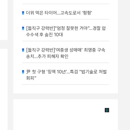
더위 먹은 타이어…고속도로서 ‘펑펑’
[돌직구 강력반]“엄청 잘못한 거야”…경찰 압
수수색 후 숨진 10대
[돌직구 강력반]‘여중생 성매매’ 최영중 구속
송치…추가 피해자 확인
尹 첫 구형 ‘징역 10년’…특검 “법기술로 처벌
회피”