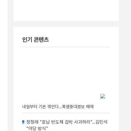
인기 콘텐츠
내일부터 기온 꺾인다…폭염중대경보 해제
정청래 “호남 반도체 겁박 사과하라”…김민석
“야당 방식”