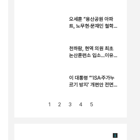
게시글 삭제 [자막뉴스]
오세훈 “용산공원 아파
트, 노무현·문재인 철학
뒤집는 것”
천하람, 현역 의원 최초
논산훈련소 입소…이유
는?
이 대통령 “‘ISA·주가누
르기 방지’ 개편안 전면
재검토하라”
1
2
3
4
5