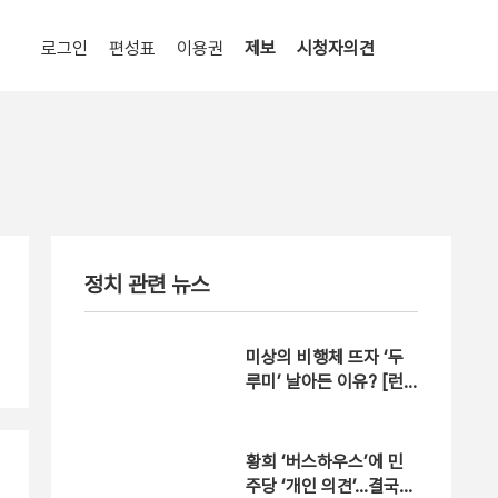
로그인
편성표
이용권
제보
시청자의견
정치 관련 뉴스
미상의 비행체 뜨자 ‘두
루미’ 날아든 이유? [런
치정치]
황희 ‘버스하우스’에 민
주당 ‘개인 의견’…결국