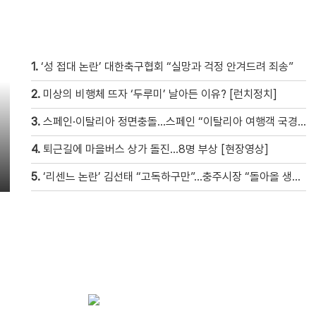
1.
‘성 접대 논란’ 대한축구협회 “실망과 걱정 안겨드려 죄송”
2.
미상의 비행체 뜨자 ‘두루미’ 날아든 이유? [런치정치]
3.
스페인·이탈리아 정면충돌…스페인 “이탈리아 여행객 국경 검문할 것”
4.
퇴근길에 마을버스 상가 돌진…8명 부상 [현장영상]
5.
‘리센느 논란’ 김선태 “고독하구만”…충주시장 “돌아올 생각은?”