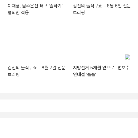
이재룡, 음주운전 빼고 ‘술타기’
김진의 돌직구쇼 – 8월 6일 신문
혐의만 적용
브리핑
김진의 돌직구쇼 – 8월 7일 신문
지방선거 5개월 앞으로…범보수
브리핑
연대설 ‘솔솔’