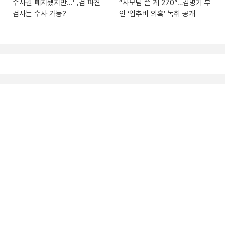
수사권 폐지됐지만…특검 파견
“사모님 쓴 게 270”…김병기 부
검사는 수사 가능?
인 ‘업추비 의혹’ 녹취 공개