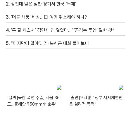
2.
성접대 받은 심판 경기서 한국 ‘무패’
3.
‘더블 태풍’ 비상…日 여행 취소해야 하나?
4.
‘두 팔 제스처’ 김민재 입 열었다…“‘공격수 투입’ 말한 것”
5.
“마지막에 말야”…러-북한군 대화 들어보니
[날씨]극한 폭염 주춤, 서울 35
[출연]오세훈 “정부 세제개편안
도…동해안 ‘150mm↑ 호우’
은 심리적 폭력”