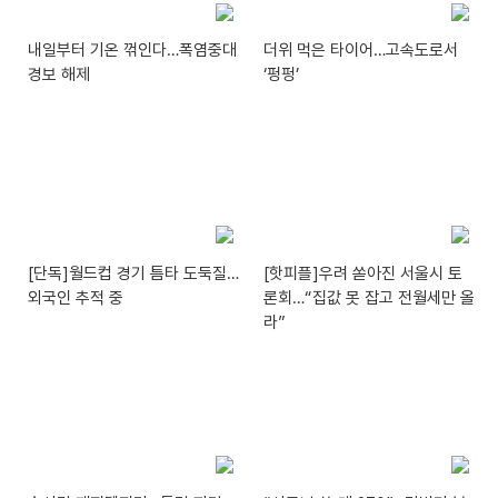
내일부터 기온 꺾인다…폭염중대
더위 먹은 타이어…고속도로서
경보 해제
‘펑펑’
[단독]월드컵 경기 틈타 도둑질…
[핫피플]우려 쏟아진 서울시 토
외국인 추적 중
론회…“집값 못 잡고 전월세만 올
라”