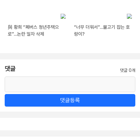
與 황희 “폐버스 청년주택으
“너무 더워서”…물고기 잡는 호
로”…논란 일자 삭제
랑이?
댓글
댓글 0개
댓글등록